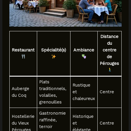
Distance
du
Restaurant
Spécialité(s)
Ambiance
centre
de
Pérouges
Plats
Rustique
Auberge
traditionnels,
et
Centre
du Coq
volailles,
chaleureux
grenouilles
Gastronomie
Hostellerie
Historique
raffinée,
du Vieux
et
Centre
terroir
Pérouges
élégante