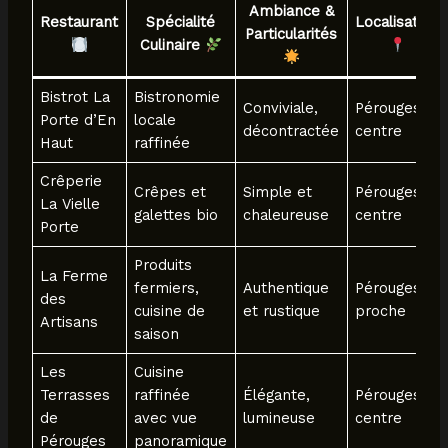
Ambiance &
Restaurant
Spécialité
Localisation
Particularités
Culinaire
Bistrot La
Bistronomie
Conviviale,
Pérouges
Porte d’En
locale
décontractée
centre
Haut
raffinée
Crêperie
Crêpes et
Simple et
Pérouges
La Vielle
galettes bio
chaleureuse
centre
Porte
Produits
La Ferme
fermiers,
Authentique
Pérouges
des
cuisine de
et rustique
proche
Artisans
saison
Les
Cuisine
Terrasses
raffinée
Élégante,
Pérouges
de
avec vue
lumineuse
centre
Pérouges
panoramique