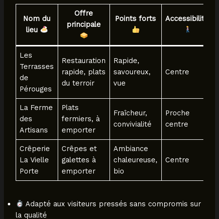
Offre
Nom du
Points forts
Accessibilité
principale
lieu
Les
Restauration
Rapide,
Terrasses
rapide, plats
savoureux,
Centre
de
du terroir
vue
Pérouges
La Ferme
Plats
Fraîcheur,
Proche
des
fermiers, à
convivialité
centre
Artisans
emporter
Crêperie
Crêpes et
Ambiance
La Vielle
galettes à
chaleureuse,
Centre
Porte
emporter
bio
Adapté aux visiteurs pressés sans compromis sur
la qualité