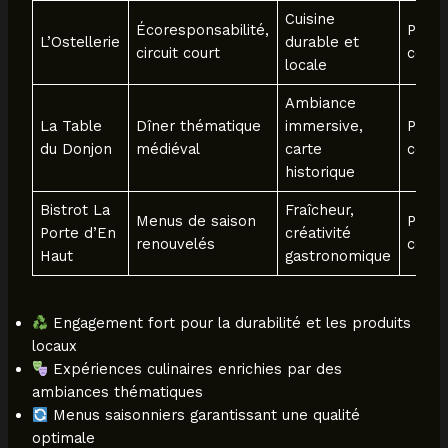
Cuisine
Écoresponsabilité,
Péro
L’Ostellerie
durable et
circuit court
centr
locale
Ambiance
La Table
Dîner thématique
immersive,
Péro
du Donjon
médiéval
carte
centr
historique
Bistrot La
Fraîcheur,
Menus de saison
Péro
Porte d’En
créativité
renouvelés
centr
Haut
gastronomique
Engagement fort pour la durabilité et les produits
locaux
Expériences culinaires enrichies par des
ambiances thématiques
Menus saisonniers garantissant une qualité
optimale