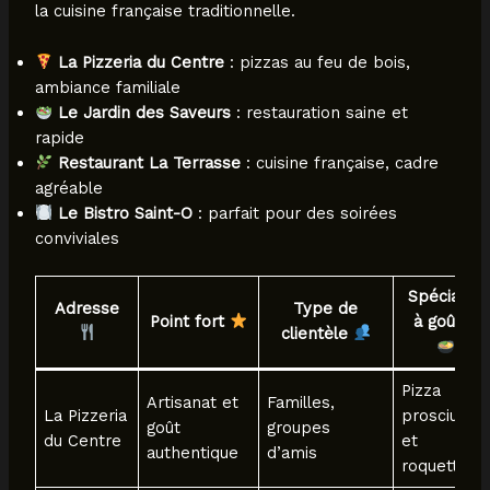
la cuisine française traditionnelle.
La Pizzeria du Centre
: pizzas au feu de bois,
ambiance familiale
Le Jardin des Saveurs
: restauration saine et
rapide
Restaurant La Terrasse
: cuisine française, cadre
agréable
Le Bistro Saint-O
: parfait pour des soirées
conviviales
Spécialité
Adresse
Type de
Point fort
à goûter
clientèle
Pizza
Artisanat et
Familles,
La Pizzeria
prosciutto
goût
groupes
du Centre
et
authentique
d’amis
roquette