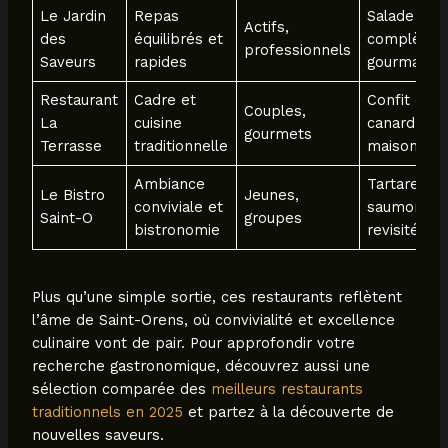
Le Jardin
Repas
Salade
Actifs,
des
équilibrés et
complète
professionnels
Saveurs
rapides
gourmande
Restaurant
Cadre et
Confit de
Couples,
La
cuisine
canard
gourmets
Terrasse
traditionnelle
maison
Ambiance
Tartare de
Le Bistro
Jeunes,
conviviale et
saumon
Saint-O
groupes
bistronomie
revisité
Plus qu’une simple sortie, ces restaurants reflètent
l’âme de Saint-Orens, où convivialité et excellence
culinaire vont de pair. Pour approfondir votre
recherche gastronomique, découvrez aussi une
sélection comparée des
meilleurs restaurants
traditionnels en 2025
et partez à la découverte de
nouvelles saveurs.