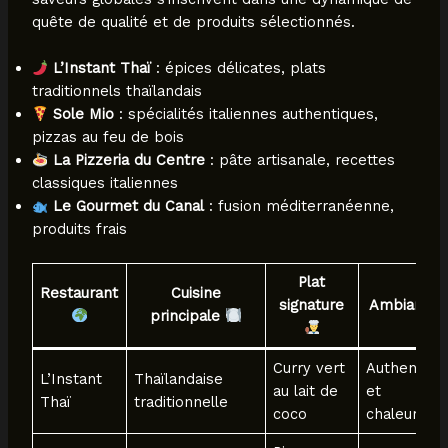
quête de qualité et de produits sélectionnés.
L’Instant Thaï
: épices délicates, plats
traditionnels thaïlandais
Sole Mio
: spécialités italiennes authentiques,
pizzas au feu de bois
La Pizzeria du Centre
: pâte artisanale, recettes
classiques italiennes
Le Gourmet du Canal
: fusion méditerranéenne,
produits frais
Plat
Restaurant
Cuisine
signature
Ambiance
principale
Curry vert
Authentiqu
L’Instant
Thaïlandaise
au lait de
et
Thaï
traditionnelle
coco
chaleureus