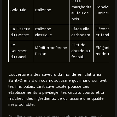
Pizza
margherita
Conviviale 
Sole Mio
Italienne
au feu de
lumineuse
bois
La Pizzeria
Italienne
Pâtes alla
Décontract
du Centre
classique
carbonara
et familiale
Le
Filet de
Méditerranéenne
Élégante e
Gourmet
dorade au
fusion
moderne
du Canal
fenouil
L’ouverture à des saveurs du monde enrichit ainsi
Saint-Orens d’un cosmopolitisme gourmand qui ravit
les fins palais. L’initiative locale pousse ces
établissements à privilégier les circuits courts et la
fraîcheur des ingrédients, ce qui assure une qualité
irréprochable.
Des lieux conviviaux et accessibles pour manger à