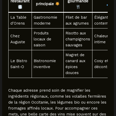
restaurant
gourmande
principale
La Table
Gastronomie
Filet de bar
Élégante et
d’Orens
moderne
aux agrumes
contempor
Produits
Risotto aux
Chez
Chaleureus
locaux de
champignons
Auguste
intime
saison
sauvages
Magret de
Le Bistro
Bistronomie
canard aux
Cosy et
Saint-O
inventive
épices
décontract
douces
Chaque adresse prend soin de magnifier les
ingrédients régionaux, comme les volailles fermières
de la région Occitanie, les légumes bio ou encore les
fromages affinés locaux. Pour accompagner ces
mets, une belle carte des vins mise souvent sur des