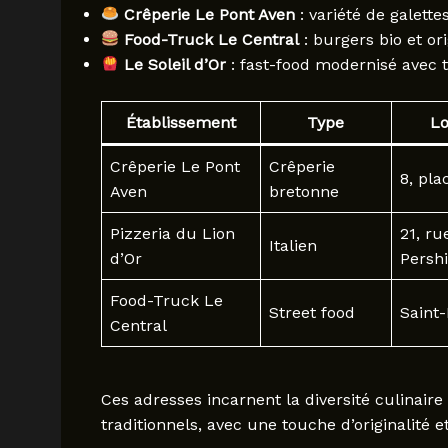
Crêperie Le Pont Aven
: variété de galett
Food-Truck Le Central
: burgers bio et or
Le Soleil d’Or
: fast-food modernisé avec 
Établissement
Type
Lo
Crêperie Le Pont
Crêperie
8, pla
Aven
bretonne
Pizzeria du Lion
21, ru
Italien
d’Or
Persh
Food-Truck Le
Street food
Saint-
Central
Ces adresses incarnent la diversité culinaire
traditionnels, avec une touche d’originalité e