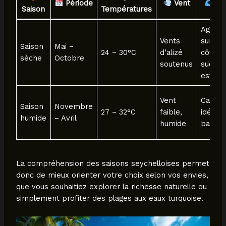
Période
Vent
Me
Saison
Températures
Agitée
Vents
sur les
Saison
Mai –
24 – 30°C
d’alizé
côtes
sèche
Octobre
soutenus
sud &
est
Vent
Calme,
Saison
Novembre
27 – 32°C
faible,
idéal
humide
– Avril
humide
baigna
La compréhension des saisons seychelloises permet
donc de mieux orienter votre choix selon vos envies,
que vous souhaitiez explorer la richesse naturelle ou
simplement profiter des plages aux eaux turquoise.