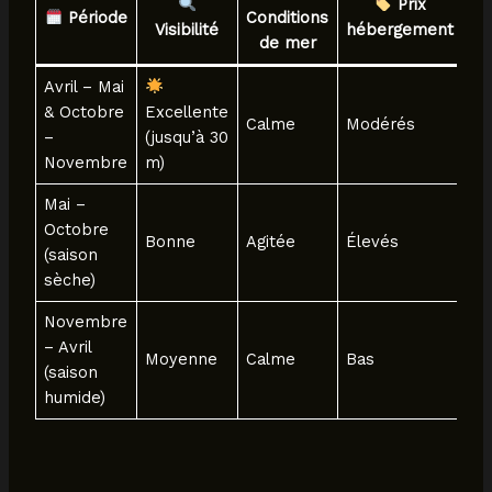
Prix
Période
Conditions
Visibilité
hébergement
Fr
de mer
Avril – Mai
& Octobre
Excellente
Calme
Modérés
Fa
–
(jusqu’à 30
Novembre
m)
Mai –
Octobre
Bonne
Agitée
Élevés
Él
(saison
sèche)
Novembre
– Avril
Moyenne
Calme
Bas
Mo
(saison
humide)