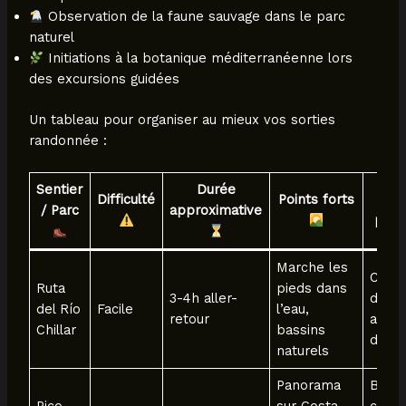
Observation de la faune sauvage dans le parc
naturel
Initiations à la botanique méditerranéenne lors
des excursions guidées
Un tableau pour organiser au mieux vos sorties
randonnée :
Sentier
Durée
Difficulté
Points forts
Co
/ Parc
approximative
prat
Marche les
Chau
Ruta
pieds dans
3-4h aller-
de m
del Río
Facile
l’eau,
retour
aquat
Chillar
bassins
dépar
naturels
Panorama
Bonn