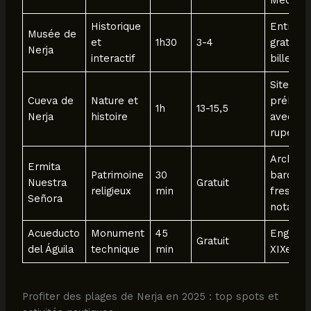
Méditer
Historique
Entrée
Musée de
et
1h30
3-4
gratuite
Nerja
interactif
billet g
Site
Cueva de
Nature et
préhisto
1h
13-15,5
Nerja
histoire
avec pe
rupestr
Architec
Ermita
Patrimoine
30
baroque
Nuestra
Gratuit
religieux
min
fresque
Señora
notable
Acueducto
Monument
45
Enginee
Gratuit
del Águila
technique
min
XIXe siè
Profiter des plages de Nerja en 2025 : top spots et