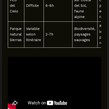
Pico
sur Costa
condi
del
Difficile
6-8h
del Sol,
physi
Cielo
faune
eau e
alpine
ravit
Resp
Parque
Variable
Biodiversité,
les s
natural
selon
2-7h
paysages
prévo
Sierras
itinéraire
sauvages
reco