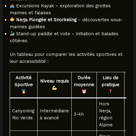
Excursions Kayak – exploration des grottes
marines et falaises
Nerja Plongée et Snorkeling
– découvertes sous-
marines guidées
Stand-up paddle et voile – initiation et balades
côtières
Un tableau pour comparer les activités sportives et
leur accessibilité :
Activité
Durée
Lieu de
Rés
Niveau requis
Sportive
moyenne
pratique
con
Hors
Canyoning
Intermédiaire
Nerja,
Oui,
3-4h
Rio Verde
à avancé
région
for
Alpine