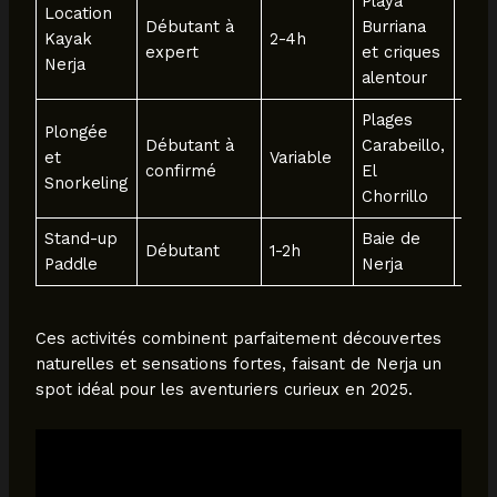
Playa
Location
Oui,
Débutant à
Burriana
Kayak
2-4h
en 
expert
et criques
Nerja
sais
alentour
Plages
Plongée
Débutant à
Carabeillo,
et
Variable
Oui
confirmé
El
Snorkeling
Chorrillo
Stand-up
Baie de
Débutant
1-2h
Opti
Paddle
Nerja
Ces activités combinent parfaitement découvertes
naturelles et sensations fortes, faisant de Nerja un
spot idéal pour les aventuriers curieux en 2025.