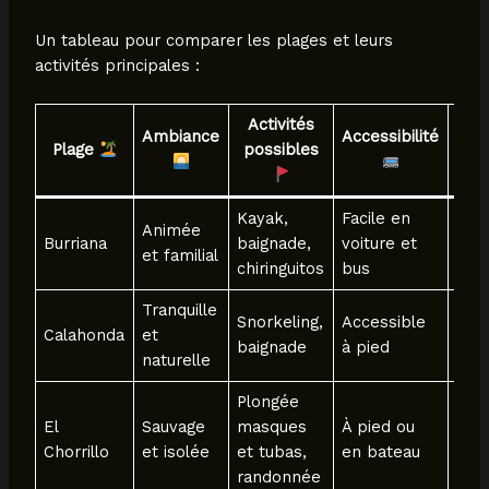
Un tableau pour comparer les plages et leurs
activités principales :
Activités
S
Ambiance
Accessibilité
Plage
possibles
dis
Kayak,
Facile en
Res
Animée
Burriana
baignade,
voiture et
loca
et familial
chiringuitos
bus
maté
Tranquille
Snorkeling,
Accessible
Calahonda
et
Limi
baignade
à pied
naturelle
Plongée
El
Sauvage
masques
À pied ou
Trè
Chorrillo
et isolée
et tubas,
en bateau
randonnée