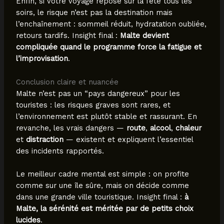
Enfin, si votre voyage repose sur la fête tous les
soirs, le risque n’est pas la destination mais
l’enchaînement : sommeil réduit, hydratation oubliée,
retours tardifs. Insight final :
Malte devient
compliquée quand le programme force la fatigue et
l’improvisation
.
Conclusion claire et nuancée
Malte n’est pas un “pays dangereux” pour les
touristes : les risques graves sont rares, et
l’environnement est plutôt stable et rassurant. En
revanche, les vrais dangers —
route
,
alcool
,
chaleur
et
distraction
— existent et expliquent l’essentiel
des incidents rapportés.
Le meilleur cadre mental est simple : on profite
comme sur une île sûre, mais on décide comme
dans une grande ville touristique. Insight final :
à
Malte, la sérénité est méritée par de petits choix
lucides
.