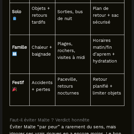
Objets +
Plan de
Solo
Sorties, bus
retours
retour + sac
de nuit
tardifs
sécurisé
Horaires
Plages,
Famille
Chaleur +
matin/fin
rochers,
baignade
d’aprem +
visites à midi
hydratation
Paceville,
Retour
Festif
Accidents
retours
planifié +
+ pertes
nocturnes
limiter objets
Faut-il éviter Malte ? Verdict honnête
Éviter Malte “par peur” a rarement du sens, mais
ignorer ses vrais risques en a encore moins. Le bon