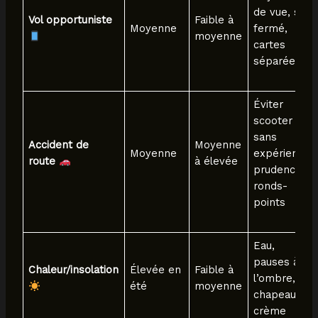
de vue, sac
Vol opportuniste
Faible à
Moyenne
fermé,
moyenne
cartes
séparées
Éviter
scooter
sans
Accident de
Moyenne
Moyenne
expérience,
route
à élevée
prudence
ronds-
points
Eau,
pauses à
Chaleur/insolation
Élevée en
Faible à
l’ombre,
été
moyenne
chapeau,
crème