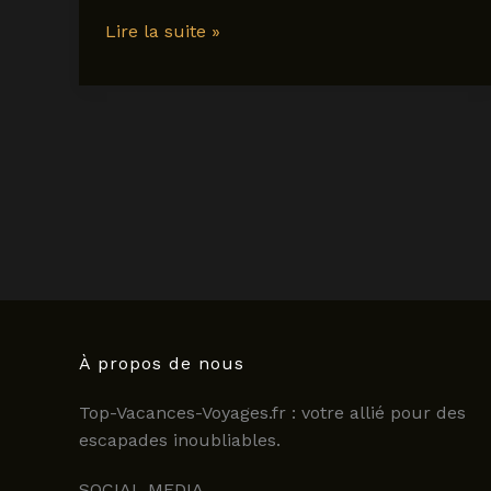
Pourquoi
Lire la suite »
visiter
sylt
en
2025
:
guide
complet
pour
découvrir
l’île
allemande
À propos de nous
Top-Vacances-Voyages.fr : votre allié pour des
escapades inoubliables.
SOCIAL MEDIA