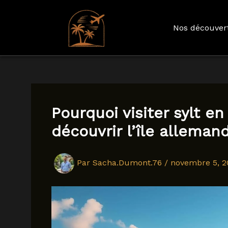
Nos découver
Aller
au
contenu
Pourquoi visiter sylt e
découvrir l’île alleman
Par
Sacha.Dumont.76
/
novembre 5, 2