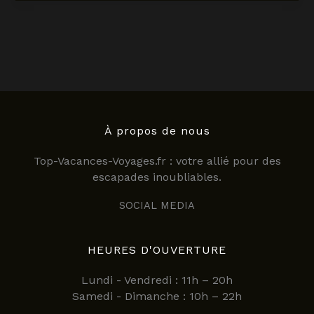
à
Pérouges
:
les
meilleurs
restaurants
à
découvrir
en
À propos de nous
2025
Top-Vacances-Voyages.fr : votre allié pour des
escapades inoubliables.
SOCIAL MEDIA
HEURES D'OUVERTURE
Lundi - Vendredi : 11h – 20h
Samedi - Dimanche : 10h – 22h