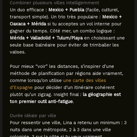
Combiner plusieurs villes intelligemment
Un duo efficace :
Mexico + Puebla
(facile, culturel,
transport simple). Un trio très populaire :
Mexico +
Oaxaca + Mérida
si tu acceptes un vol interne pour
gagner du temps. Côté mer, un combo logique :
Mérida + Valladolid + Tulum/Playa
en choisissant une
seule base balnéaire pour éviter de trimballer les
valises.
Pour mieux “voir” les distances, s’inspirer d’une
méthode de planification par régions aide vraiment,
comme lorsqu’on utilise
une carte des villes
d’Espagne
pour décider d’un itinéraire cohérent
plutôt qu’un zigzag. Insight final :
la géographie est
ton premier outil anti-fatigue
.
Durée idéale par ville
Pour ressentir une ville, Lina a retenu un minimum : 3
nuits dans une métropole, 2 à 3 dans une ville
coloniale, 3 sur la côte si tu veux vraiment