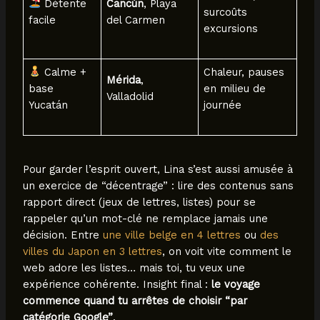
Détente
Cancún
, Playa
surcoûts
facile
del Carmen
excursions
Calme +
Chaleur, pauses
Mérida
,
base
en milieu de
Valladolid
Yucatán
journée
Pour garder l’esprit ouvert, Lina s’est aussi amusée à
un exercice de “décentrage” : lire des contenus sans
rapport direct (jeux de lettres, listes) pour se
rappeler qu’un mot-clé ne remplace jamais une
décision. Entre
une ville belge en 4 lettres
ou
des
villes du Japon en 3 lettres
, on voit vite comment le
web adore les listes… mais toi, tu veux une
expérience cohérente. Insight final :
le voyage
commence quand tu arrêtes de choisir “par
catégorie Google”
.