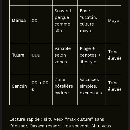
Souvent
Base
perçue
Yucatán,
Mérida
€€
Moyenne
comme
culture
sûre
maya
Variable
Plage +
Très
Tulum
€€€
selon
cenotes +
élevée
zones
lifestyle
Zone
Vacances
€€ à €€
Très
Cancún
hôtelière
simples,
€
élevée
cadrée
excursions
Lecture rapide : si tu veux “max culture” sans
t’épuiser, Oaxaca ressort très souvent. Si tu veux