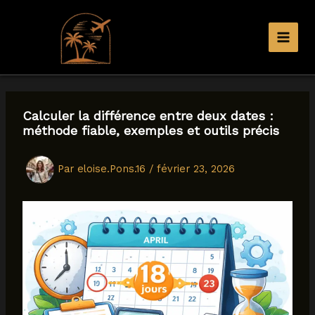
Aller
au
contenu
Calculer la différence entre deux dates :
méthode fiable, exemples et outils précis
Par
eloise.Pons.16
/
février 23, 2026