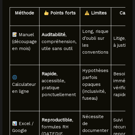
Méthode
Points forts
Limites
Cas idé
Long, risque
Manuel
Auditabilité
,
d’oubli sur
Litige, do
(découpage
compréhension,
les
à justifier
en mois)
utile sans outil
conventions
Hypothèses
Rapide
,
Besoin
parfois
accessible,
immédiat,
Calculateur
opaques
pratique
vérificatio
en ligne
(inclusivité,
ponctuellement
rapide
fuseau)
Nécessite
Reproductible
,
Suivi
Excel /
de
formules RH
récurrent,
Google
documenter
(DATEDIF,
reporting,