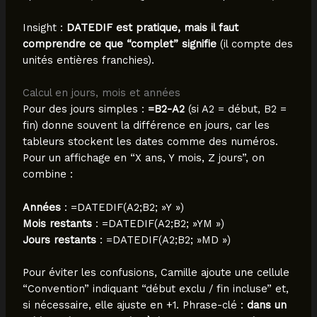
Insight :
DATEDIF est pratique, mais il faut
comprendre ce que “complet” signifie
(il compte des
unités entières franchies).
Calcul en jours, mois et années
Pour des jours simples :
=B2-A2
(si A2 = début, B2 =
fin) donne souvent la différence en jours, car les
tableurs stockent les dates comme des numéros.
Pour un affichage en “X ans, Y mois, Z jours”, on
combine :
Années
: =DATEDIF(A2;B2; »Y »)
Mois restants
: =DATEDIF(A2;B2; »YM »)
Jours restants
: =DATEDIF(A2;B2; »MD »)
Pour éviter les confusions, Camille ajoute une cellule
“Convention” indiquant “début exclu / fin incluse” et,
si nécessaire, elle ajuste en +1. Phrase-clé :
dans un