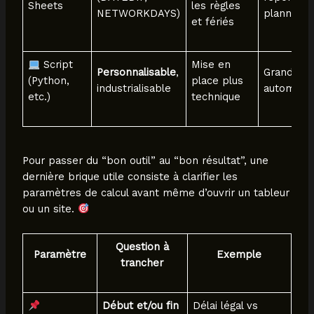
Sheets
les règles
NETWORKDAYS)
planning
et fériés
Script
Mise en
Personnalisable
,
Grand vol
(Python,
place plus
industrialisable
automatis
etc.)
technique
Pour passer du “bon outil” au “bon résultat”, une
dernière brique utile consiste à clarifier les
paramètres de calcul avant même d’ouvrir un tableur
ou un site.
Question à
Paramètre
Exemple
trancher
Début et/ou fin
Délai légal vs