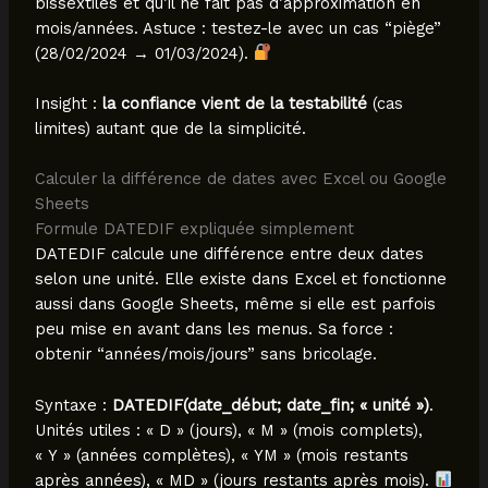
bissextiles et qu’il ne fait pas d’approximation en
mois/années. Astuce : testez-le avec un cas “piège”
(28/02/2024 → 01/03/2024).
Insight :
la confiance vient de la testabilité
(cas
limites) autant que de la simplicité.
Calculer la différence de dates avec Excel ou Google
Sheets
Formule DATEDIF expliquée simplement
DATEDIF calcule une différence entre deux dates
selon une unité. Elle existe dans Excel et fonctionne
aussi dans Google Sheets, même si elle est parfois
peu mise en avant dans les menus. Sa force :
obtenir “années/mois/jours” sans bricolage.
Syntaxe :
DATEDIF(date_début; date_fin; « unité »)
.
Unités utiles : « D » (jours), « M » (mois complets),
« Y » (années complètes), « YM » (mois restants
après années), « MD » (jours restants après mois).