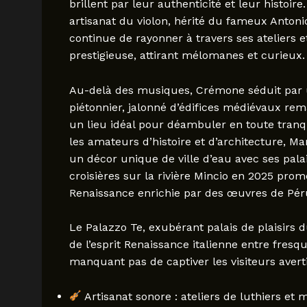
brillent par leur authenticité et leur hist
artisanat du violon, hérité du fameux Antonio
continue de rayonner à travers ses ateliers e
prestigieuse, attirant mélomanes et curieux.
Au-delà des musiques, Crémone séduit par u
piétonnier, jalonné d’édifices médiévaux re
un lieu idéal pour déambuler en toute tranqu
les amateurs d’histoire et d’architecture, M
un décor unique de ville d’eau avec ses pal
croisières sur la rivière Mincio en 2025 prom
Renaissance enrichie par des œuvres de Pér
Le Palazzo Te, exubérant palais de plaisirs
de l’esprit Renaissance italienne entre fres
manquant pas de captiver les visiteurs averti
Artisanat sonore : ateliers de luthiers e