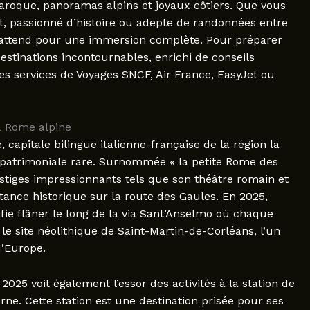
aroque, panoramas alpins et joyaux côtiers. Que vous
t, passionné d’histoire ou adepte de randonnées entre
 attend pour une immersion complète. Pour préparer
estinations incontournables, enrichi de conseils
es services de Voyages SNCF, Air France, EasyJet ou
la Rome alpine
capitale bilingue italienne-française de la région la
e patrimoniale rare. Surnommée « la petite Rome des
estiges impressionnants tels que son théâtre romain et
ance historique sur la route des Gaules. En 2025,
ifie flâner le long de la via Sant’Anselmo où chaque
r le site néolithique de Saint-Martin-de-Corléans, l’un
d’Europe.
025 voit également l’essor des activités à la station de
rne. Cette station est une destination prisée pour ses