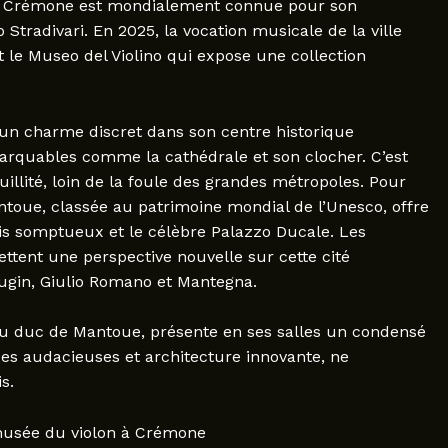
oire. Crémone est mondialement connue pour son
 Stradivari. En 2025, la vocation musicale de la ville
t le Museo del Violino qui expose une collection
n charme discret dans son centre historique
marquables comme la cathédrale et son clocher. C’est
illité, loin de la foule des grandes métropoles. Pour
antoue, classée au patrimoine mondial de l’Unesco, offre
ais somptueux et le célèbre Palazzo Ducale. Les
ettent une perspective nouvelle sur cette cité
ugin, Giulio Romano et Mantegna.
 du duc de Mantoue, présente en ses salles un condensé
ques audacieuses et architecture innovante, ne
s.
t musée du violon à Crémone