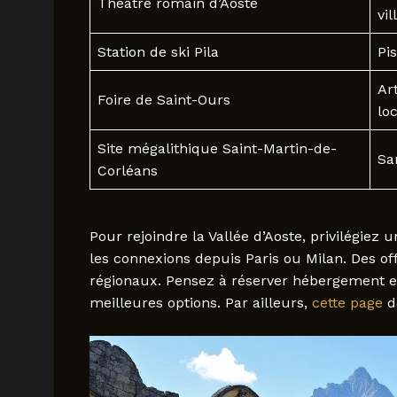
Théâtre romain d’Aoste
vil
Station de ski Pila
Pi
Art
Foire de Saint-Ours
lo
Site mégalithique Saint-Martin-de-
Sa
Corléans
Pour rejoindre la Vallée d’Aoste, privilégiez 
les connexions depuis Paris ou Milan. Des of
régionaux. Pensez à réserver hébergement et
meilleures options. Par ailleurs,
cette page
dé