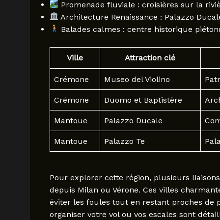
Promenade fluviale : croisières sur la riv
Architecture Renaissance : Palazzo Ducal
Balades calmes : centre historique piéto
Ville
Attraction clé
Crémone
Museo del Violino
Pat
Crémone
Duomo et Baptistère
Arc
Mantoue
Palazzo Ducale
Com
Mantoue
Palazzo Te
Pala
Pour explorer cette région, plusieurs liaisons 
depuis Milan ou Vérone. Ces villes charmante
éviter les foules tout en restant proches de 
organiser votre vol ou vos escales sont détai