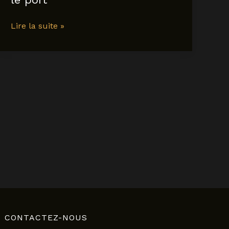
marines
Lire la suite »
voyages
saint
andre
le
port
CONTACTEZ-NOUS