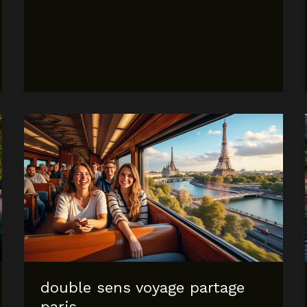
double sens voyage partage
paris