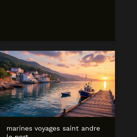
avis
marines voyages saint andre
le port