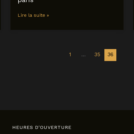
double
Lire la suite »
sens
voyage
partage
paris
1
…
35
36
HEURES D'OUVERTURE