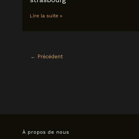
Ancv
Acceptes
first
Lire la suite »
Avec
voyages
Garage
france
sas
strasbourg
←
Précédent
À propos de nous