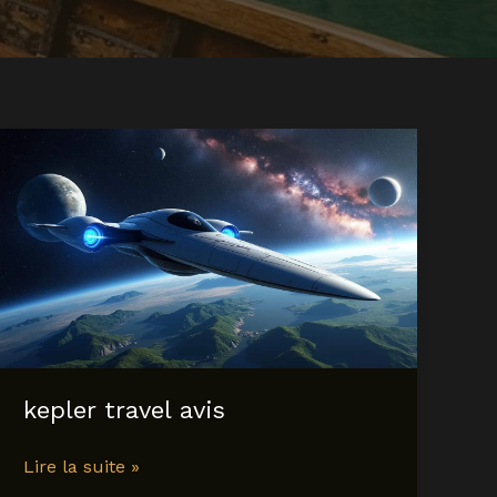
kepler travel avis
kepler
Lire la suite »
travel