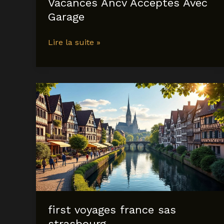
Vacances Ancv Acceptes Avec
Garage
Location
Lire la suite »
Vacances
Malo
Les
Bains
Dunkerque
A
Metres
De
La
Mer
Wifi
Fibre
Cheques
first voyages france sas
Vacances
strasbourg