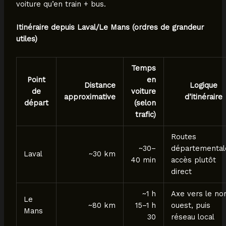
voiture qu’en train + bus.
Itinéraire depuis Laval/Le Mans (ordres de grandeur
utiles)
Temps
Point
en
Distance
Logique
de
voiture
approximative
d’itinéraire
départ
(selon
trafic)
Routes
~30–
départemental
Laval
~30 km
40 min
accès plutôt
direct
~1 h
Axe vers le no
Le
~80 km
15–1 h
ouest, puis
Mans
30
réseau local