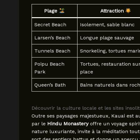
Plage
Attraction
Secret Beach
Isolement, sable blanc
Larsen’s Beach
Longue plage sauvage
Tunnels Beach
Snorkeling, tortues mari
Poipu Beach
Tortues, restauration su
Park
place
Queen’s Bath
Bains naturels dans roc
Découvrir la culture locale et les sites insoli
Outre ses paysages majestueux, Kauai est aus
par le
Hindu Monastery
offre un voyage spiri
nature luxuriante, invite à la méditation tou
sort des sentiers battus et donne un aperçu 