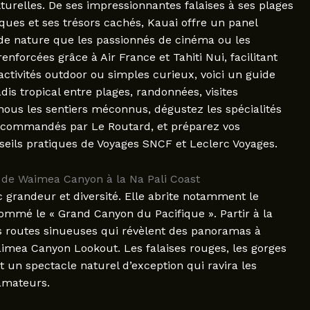
turelles. De ses impressionnantes falaises à ses plages
sques et ses trésors cachés, Kauai offre un panel
 de nature que les passionnés de cinéma ou les
enforcées grâce à Air France et Tahiti Nui, facilitant
’activités outdoor ou simples curieux, voici un guide
is tropical entre plages, randonnées, visites
 nous les sentiers méconnus, dégustez les spécialités
recommandés par Le Routard, et préparez vos
seils pratiques de Voyages SNCF et Leclerc Voyages.
: de Waimea Canyon à la Na Pali Coast
c grandeur et diversité. Elle abrite notamment le
mmé le « Grand Canyon du Pacifique ». Partir à la
es routes sinueuses qui révèlent des panoramas à
imea Canyon Lookout. Les falaises rouges, les gorges
nt un spectacle naturel d’exception qui ravira les
amateurs.