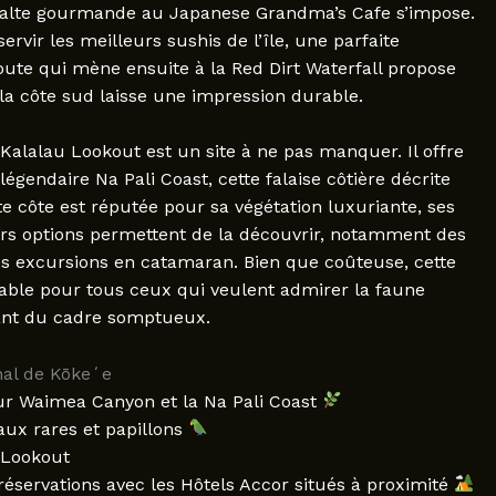
 halte gourmande au Japanese Grandma’s Cafe s’impose.
rvir les meilleurs sushis de l’île, une parfaite
oute qui mène ensuite à la Red Dirt Waterfall propose
a côte sud laisse une impression durable.
 Kalalau Lookout est un site à ne pas manquer. Il offre
égendaire Na Pali Coast, cette falaise côtière décrite
 côte est réputée pour sa végétation luxuriante, ses
eurs options permettent de la découvrir, notamment des
es excursions en catamaran. Bien que coûteuse, cette
iable pour tous ceux qui veulent admirer la faune
ant du cadre somptueux.
nal de Kōkeʻe
ur Waimea Canyon et la Na Pali Coast
aux rares et papillons
 Lookout
 réservations avec les Hôtels Accor situés à proximité