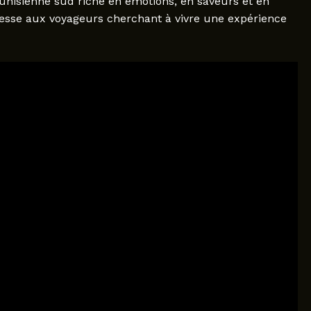
 tunisienne sud riche en émotions, en saveurs et en
resse aux voyageurs cherchant à vivre une expérience