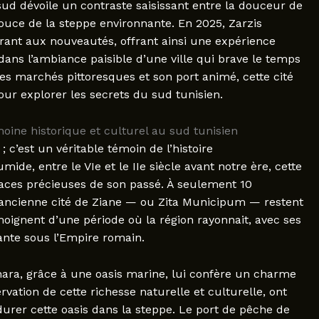
 sud dévoile un contraste saisissant entre la douceur de
ouce de la steppe environnante. En 2025, Zarzis
rant aux nouveautés, offrant ainsi une expérience
dans l’ambiance paisible d’une ville qui brave le temps
ses marchés pittoresques et son port animé, cette cité
our explorer les secrets du sud tunisien.
moine historique et culturel au sud tunisien
; c’est un véritable témoin de l’histoire
e, entre le VIe et le IIe siècle avant notre ère, cette
traces précieuses de son passé. À seulement 10
 l’ancienne cité de Ziane — ou Zita Municipum — restent
moignent d’une période où la région rayonnait, avec ses
sante sous l’Empire romain.
ahara, grâce à une oasis marine, lui confère un charme
vation de cette richesse naturelle et culturelle, ont
durer cette oasis dans la steppe. Le port de pêche de