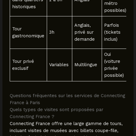
métro
historiques
g
possibles)
A
Anglais,
Parfois
Tour
a
3h
privé sur
(tickets
gastronomique
e
demande
inclus)
d
Oui
Tour privé
(voiture
C
Variables
Multilingue
exclusif
privée
p
possible)
Questions fréquentes sur les services de Connecting
France à Paris
Quels types de visites sont proposées par
Connecting France ?
Connecting France offre une large gamme de tours,
incluant visites de musées avec billets coupe-file,