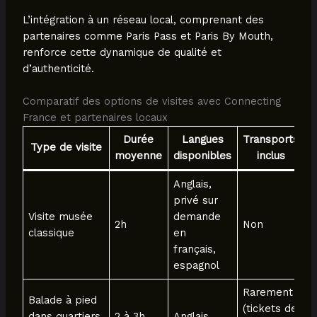
L’intégration à un réseau local, comprenant des
partenaires comme Paris Pass et Paris By Mouth,
renforce cette dynamique de qualité et
d’authenticité.
Comparatif des options de visites avec Connecting
France et partenaires locaux
Durée
Langues
Transports
Type de visite
moyenne
disponibles
inclus
Anglais,
privé sur
B
Visite musée
demande
f
2h
Non
classique
en
g
français,
l
espagnol
Rarement
Balade à pied
D
(tickets de
dans quartiers
2 à 3h
Anglais
c