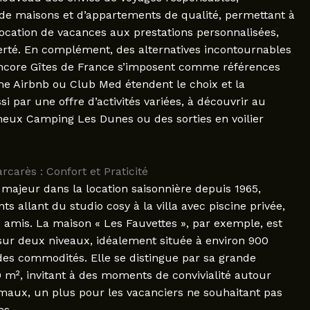
 de maisons et d’appartements de qualité, permettant à
location de vacances aux prestations personnalisées,
berté. En complément, des alternatives incontournables
encore Gîtes de France s’imposent comme références
me Airbnb ou Club Med étendent le choix et la
i par une offre d’activités variées, à découvrir au
fameux Camping Les Dunes ou des sorties en voilier
carès : Confort et Praticité
ajeur dans la location saisonnière depuis 1965,
 allant du studio cosy à la villa avec piscine privée,
e amis. La maison « Les Fauvettes », par exemple, est
ur deux niveaux, idéalement située à environ 900
es commodités. Elle se distingue par sa grande
0 m², invitant à des moments de convivialité autour
maux, un plus pour les vacanciers ne souhaitant pas
es.