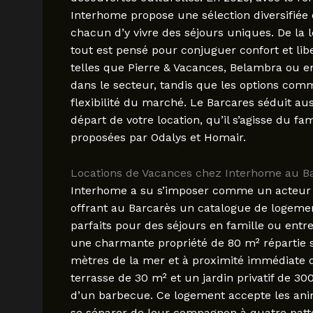
Interhome propose une sélection diversifiée
chacun d’y vivre des séjours uniques. De la 
tout est pensé pour conjuguer confort et li
telles que Pierre & Vacances, Belambra ou 
dans le secteur, tandis que les options com
flexibilité du marché. Le Barcares séduit auss
départ de votre location, qu’il s’agisse du 
proposées par Odalys et Homair.
Locations de Vacances chez Interhome au Bar
Interhome a su s’imposer comme un acteur m
offrant au Barcarès un catalogue de logements
parfaits pour des séjours en famille ou entr
une charmante propriété de 80 m² répartie s
mètres de la mer et à proximité immédiate d
terrasse de 30 m² et un jardin privatif de 30
d’un barbecue. Ce logement accepte les ani
se séparer de leur compagnon à quatre patt