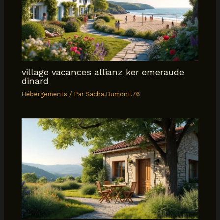
village vacances allianz ker emeraude
dinard
Hébergements
/ Par
Sacha.Dumont.76