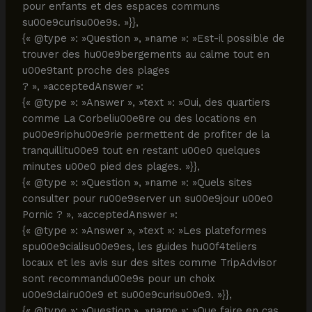
pour enfants et des espaces communs
su00e9curisu00e9s. »}},
{« @type »: »Question », »name »: »Est-il possible de
trouver des hu00e9bergements au calme tout en
u00e9tant proche des plages
? », »acceptedAnswer »:
{« @type »: »Answer », »text »: »Oui, des quartiers
comme La Corbeliu00e8re ou des locations en
pu00e9riphu00e9rie permettent de profiter de la
tranquillitu00e9 tout en restant u00e0 quelques
minutes u00e0 pied des plages. »}},
{« @type »: »Question », »name »: »Quels sites
consulter pour ru00e9server un su00e9jour u00e0
Pornic ? », »acceptedAnswer »:
{« @type »: »Answer », »text »: »Les plateformes
spu00e9cialisu00e9es, les guides hu00f4teliers
locaux et les avis sur des sites comme TripAdvisor
sont recommandu00e9s pour un choix
u00e9clairu00e9 et su00e9curisu00e9. »}},
{« @type »: »Question », »name »: »Que faire en cas