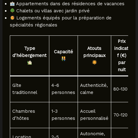
Appartements dans des résidences de vacances
Chalets ou villas avec jardin privé
Logements équipés pour la préparation de
spécialités régionales
Prix
Type
Atouts
indicati
Capacité
d’hébergement
principaux
f (€)
par
nuit
C
Gîte
4-6
Authenticité,
80-130
v
traditionnel
personnes
calme
p
P
Chambres
1-3
Accueil
70-120
q
d’hôtes
personnes
personnalisé
r
Autonomie,
Q
Location
2-5