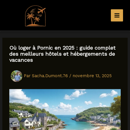
Aller
au
contenu
Où loger à Pornic en 2025 : guide complet
des meilleurs hôtels et hébergements de
vacances
Par
Sacha.Dumont.76
/
novembre 13, 2025