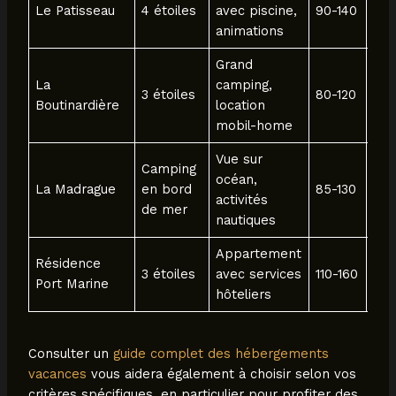
Le Patisseau
4 étoiles
avec piscine,
90-140
pie
animations
Grand
La
camping,
Fac
3 étoiles
80-120
Boutinardière
location
pla
mobil-home
Vue sur
Camping
Dir
océan,
La Madrague
en bord
85-130
en 
activités
de mer
me
nautiques
Appartement
Résidence
3 étoiles
avec services
110-160
Cen
Port Marine
hôteliers
Consulter un
guide complet des hébergements
vacances
vous aidera également à choisir selon vos
critères spécifiques, en particulier pour profiter des