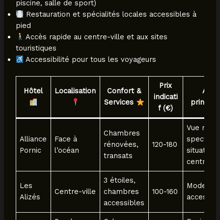
piscine, salle de sport)
Restauration et spécialités locales accessibles à
pied
Accès rapide au centre-ville et aux sites
touristiques
Accessibilité pour tous les voyageurs
Prix
Hôtel
Localisation
Confort &
Atou
indicati
Services
princip
f (€)
Vue mer
Chambres
Alliance
Face à
spectacul
rénovées,
120-180
Pornic
l’océan
situation
transats
centrale
3 étoiles,
Les
Modernit
Centre-ville
chambres
100-160
Alizés
accessibil
accessibles