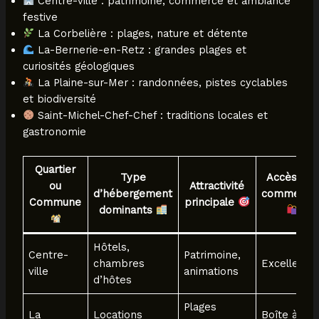
Centre-ville : patrimoine, commerce et ambiance
festive
La Corbelière : plages, nature et détente
La-Bernerie-en-Retz : grandes plages et
curiosités géologiques
La Plaine-sur-Mer : randonnées, pistes cyclables
et biodiversité
Saint-Michel-Chef-Chef : traditions locales et
gastronomie
Quartier
Type
Accès aux
ou
Attractivité
d’hébergement
commerce
Commune
principale
dominants
Hôtels,
Centre-
Patrimoine,
chambres
Excellente
ville
animations
d’hôtes
Plages
La
Locations
Boîte à