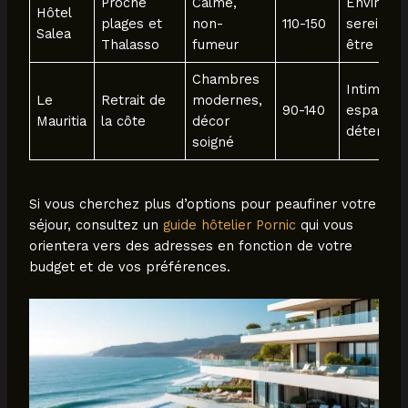
Proche
Calme,
Environn
Hôtel
plages et
non-
110-150
serein, b
Salea
Thalasso
fumeur
être
Chambres
Intimité,
Le
Retrait de
modernes,
90-140
espaces 
Mauritia
la côte
décor
détente
soigné
Si vous cherchez plus d’options pour peaufiner votre
séjour, consultez un
guide hôtelier Pornic
qui vous
orientera vers des adresses en fonction de votre
budget et de vos préférences.