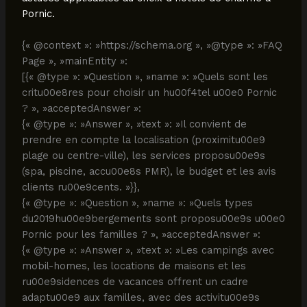
Pornic.
{« @context »: »https://schema.org », »@type »: »FAQ
Page », »mainEntity »:
[{« @type »: »Question », »name »: »Quels sont les
critu00e8res pour choisir un hu00f4tel u00e0 Pornic
? », »acceptedAnswer »:
{« @type »: »Answer », »text »: »Il convient de
prendre en compte la localisation (proximitu00e9
plage ou centre-ville), les services proposu00e9s
(spa, piscine, accu00e8s PMR), le budget et les avis
clients ru00e9cents. »}},
{« @type »: »Question », »name »: »Quels types
du2019hu00e9bergements sont proposu00e9s u00e0
Pornic pour les familles ? », »acceptedAnswer »:
{« @type »: »Answer », »text »: »Les campings avec
mobil-homes, les locations de maisons et les
ru00e9sidences de vacances offrent un cadre
adaptu00e9 aux familles, avec des activitu00e9s