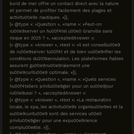
bord de mer offre un contact direct avec la nature
et permet de profiter facilement des plages et
activitu00e9s nautiques. »}},
{« @type »: »Question », »name »: »Peut-on
ru00e9server un hu00f4tel u00e0 Granville sans
risque en 2025 ? », »acceptedAnswer »:
{« @type »: »Answer », »text »: »Il est conseillu00e9
de ru00e9server tu00f4t et de bien vu00e9rifier les
conditions du2019annulation. Les plateformes fiables
assurent gu00e9nu00e9ralement une
su00e9curitu00e9 optimale. »}},
{« @type »: »Question », »name »: »Quels services
hu00f4teliers privilu00e9gier pour un su00e9jour
ru00e9ussi ? », »acceptedAnswer »:
{« @type »: »Answer », »text »: »La restauration
locale, le spa, les activitu00e9s organisu00e9es et la
su00e9curitu00e9 sont des services u00e0
privilu00e9gier pour une expu00e9rience
complu00e8te. »}},