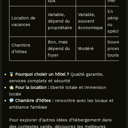
spa
mer
En
Variable,
Variable,
Location de
périphéri
dépend du
souvent
vacances
ou
propriétaire
économique
spécifiqu
Bon, mais
Souvent
Chambre
dépend du
Modéré
proximité
d’hôtes
foyer
touristiqu
Pourquoi choisir un hôtel ?
Qualité garantie,
services complets et sécurité
Pour la location :
liberté totale et immersion
locale
Chambre d’hôtes :
rencontre avec les locaux et
ambiance familiale
Pour explorer d’autres idées d’hébergement dans
des contextes variés, découvrez les meilleures