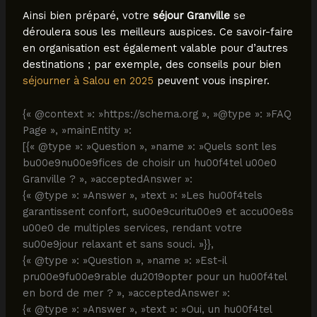
Ainsi bien préparé, votre
séjour Granville
se
déroulera sous les meilleurs auspices. Ce savoir-faire
en organisation est également valable pour d’autres
destinations ; par exemple, des conseils pour bien
séjourner à Salou en 2025
peuvent vous inspirer.
{« @context »: »https://schema.org », »@type »: »FAQ
Page », »mainEntity »:
[{« @type »: »Question », »name »: »Quels sont les
bu00e9nu00e9fices de choisir un hu00f4tel u00e0
Granville ? », »acceptedAnswer »:
{« @type »: »Answer », »text »: »Les hu00f4tels
garantissent confort, su00e9curitu00e9 et accu00e8s
u00e0 de multiples services, rendant votre
su00e9jour relaxant et sans souci. »}},
{« @type »: »Question », »name »: »Est-il
pru00e9fu00e9rable du2019opter pour un hu00f4tel
en bord de mer ? », »acceptedAnswer »:
{« @type »: »Answer », »text »: »Oui, un hu00f4tel