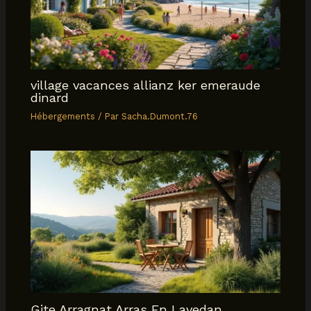
village vacances allianz ker emeraude
dinard
Hébergements
/ Par
Sacha.Dumont.76
Gite Arragnat Arras En Lavedan