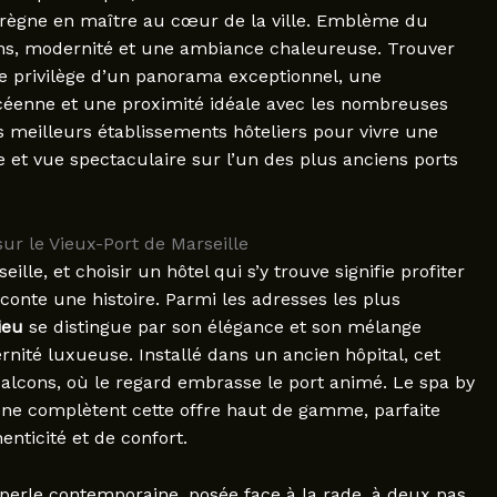
t règne en maître au cœur de la ville. Emblème du
ions, modernité et une ambiance chaleureuse. Trouver
r le privilège d’un panorama exceptionnel, une
éenne et une proximité idéale avec les nombreuses
 meilleurs établissements hôteliers pour vivre une
 et vue spectaculaire sur l’un des plus anciens ports
ur le Vieux-Port de Marseille
ille, et choisir un hôtel qui s’y trouve signifie profiter
onte une histoire. Parmi les adresses les plus
ieu
se distingue par son élégance et son mélange
rnité luxueuse. Installé dans un ancien hôpital, cet
alcons, où le regard embrasse le port animé. Le spa by
one complètent cette offre haut de gamme, parfaite
nticité et de confort.
perle contemporaine, posée face à la rade, à deux pas