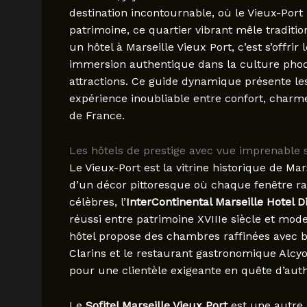
destination incontournable, où le Vieux-Por
patrimoine, ce quartier vibrant mêle tradit
un hôtel à Marseille Vieux Port, c’est s’offri
immersion authentique dans la culture phoc
attractions. Ce guide dynamique présente les
expérience inoubliable entre confort, charme
de France.
Les hôtels de prestige avec vue imprenable s
Le Vieux-Port est la vitrine historique de Marse
d’un décor pittoresque où chaque fenêtre rac
célèbres, l’
InterContinental Marseille Hotel D
réussi entre patrimoine XVIIIe siècle et mode
hôtel propose des chambres raffinées avec b
Clarins et le restaurant gastronomique Alcy
pour une clientèle exigeante en quête d’authe
Le
Sofitel Marseille Vieux Port
est une autre 