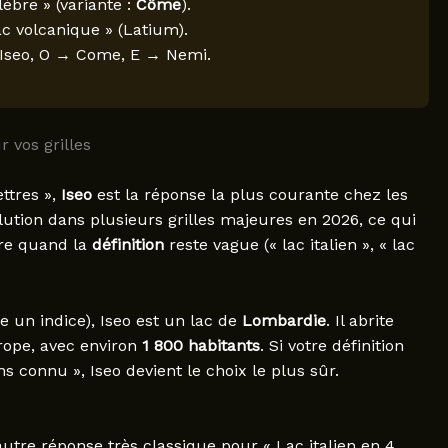
èbre » (variante :
Côme
).
lac volcanique » (Latium).
 Iseo, O → Come, E → Nemi.
r vos grilles
ettres »,
Iseo
est la réponse la plus courante chez les
ution dans plusieurs grilles majeures en 2026, ce qui
re quand la
définition
reste vague (« lac italien », « lac
e un indice), Iseo est un lac de
Lombardie
. Il abrite
urope, avec environ
1 800 habitants
. Si votre définition
 connu », Iseo devient le choix le plus sûr.
’autre réponse très classique pour « Lac italien en 4