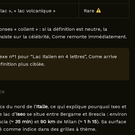
 lac », « lac volcanique »
Rare
es « collent » : si la définition est neutre, la
 insiste sur la célébrité, Come remonte immédiatement.
exe n°1 pour “Lac italien en 4 lettres”, Come arrive
inition plus ciblée.
cs
s du nord de l’
Italie
, ce qui explique pourquoi Iseo et
 lac d’
Iseo
se situe entre Bergame et Brescia : environ
cia (≈
35 min
) et
90 km
de Milan (≈
1 h 15
). Sa surface
isé comme indice dans des grilles à thème.