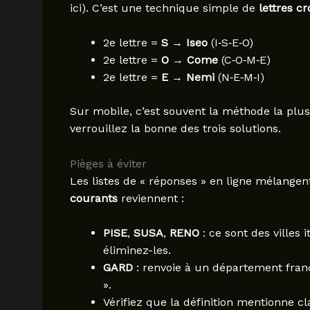
ici). C’est une technique simple de
lettres cr
2e lettre =
S
→
Iseo
(I‑S‑E‑O)
2e lettre =
O
→
Come
(C‑O‑M‑E)
2e lettre =
E
→
Nemi
(N‑E‑M‑I)
Sur mobile, c’est souvent la méthode la plus
verrouillez la bonne des trois solutions.
Pièges à éviter
Les listes de « réponses » en ligne mélangent 
courants
reviennent :
PISE
,
SUSA
,
RENO
: ce sont des villes i
éliminez-les.
GARD
: renvoie à un département frança
».
Vérifiez que la définition mentionne c