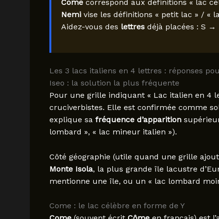
Come
correspond aux définitions « lac cél
Nemi
vise les définitions « petit lac » / « 
Aidez-vous des
lettres
déjà placées : S →
Les 3 lacs italiens en 4 lettres : réponses pou
Iseo : la solution la plus fréquente
Pour une grille indiquant « Lac italien en 4 l
cruciverbistes. Elle est confirmée comme sol
explique sa
fréquence d’apparition
supérieu
lombard », « lac mineur italien »).
Côté géographie (utile quand une grille ajout
Monte Isola
, la plus grande île lacustre d’E
mentionne une île, ou un « lac lombard moins
Come : le lac célèbre en forme de Y
Come
(souvent écrit
Côme
en français) est l