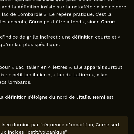
quand la
définition
insiste sur la notoriété : « lac célèbre
« lac de Lombardie ». Le repère pratique, c’est la
e les accents,
Côme
peut être attendu, sinon
Come
.
d’indice de grille indirect : une définition courte et «
qu’un lac plus spécifique.
our « Lac italien en 4 lettres ». Elle apparaît surtout
s : « petit lac italien », « lac du Latium », « lac
lacs lombards.
 la définition s’éloigne du nord de l’
Italie
, Nemi est
”, Iseo domine par fréquence d’apparition, Come sert
ux indices “petit/volcanique”.