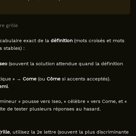
e grille
ocabulaire exact de la
définition
(mots croisés et mots
 stables) :
Iseo
(souvent la solution attendue quand la définition
stique » →
Come
(ou
Côme
si accents acceptés).
emi
.
 mineur » pousse vers Iseo, « célèbre » vers Come, et «
ite de tester plusieurs réponses au hasard.
rille
, utilisez la 2e lettre (souvent la plus discriminante