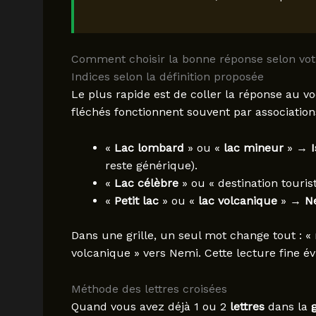
Comment choisir la bonne réponse selon votr
Indices selon la définition proposée
Le plus rapide est de coller la réponse au v
fléchés fonctionnent souvent par associations
«
Lac lombard
» ou «
lac mineur
» →
reste générique).
«
Lac célèbre
» ou « destination touri
«
Petit lac
» ou «
lac volcanique
» →
N
Dans une grille, un seul mot change tout : «
volcanique » vers Nemi. Cette lecture fine év
Méthode des lettres croisées
Quand vous avez déjà 1 ou 2
lettres
dans la
g