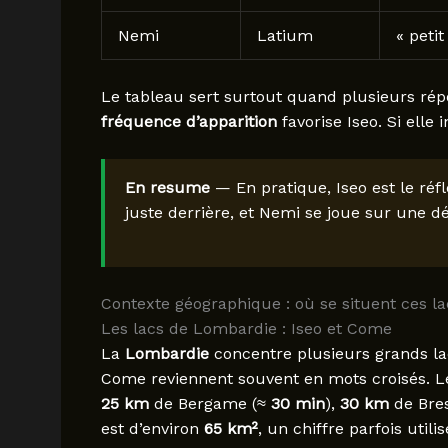
Nemi
Latium
« petit
Le tableau sert surtout quand plusieurs répons
fréquence d’apparition
favorise Iseo. Si elle
En resume
— En pratique, Iseo est le réfl
juste derrière, et Nemi se joue sur une déf
Contexte géographique : où se situent ces la
Les lacs de Lombardie : Iseo et Come
La
Lombardie
concentre plusieurs grands lac
Come reviennent souvent en mots croisés. Le
25 km
de Bergame (≈
30 min
),
30 km
de Bres
est d’environ
65 km²
, un chiffre parfois util