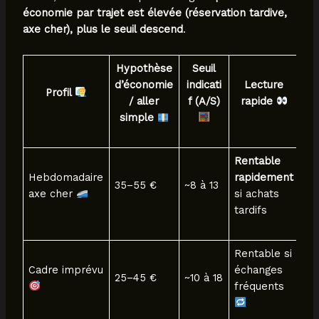
économie par trajet est élevée (réservation tardive,
axe cher), plus le seuil descend
.
Hypothèse
Seuil
d’économie
indicati
Lecture
Profil
/ aller
f (A/S)
rapide
simple
Rentable
Hebdomadaire
rapidement
35–55 €
~8 à 13
axe cher
si achats
tardifs
Rentable si
Cadre imprévu
échanges
25–45 €
~10 à 18
fréquents