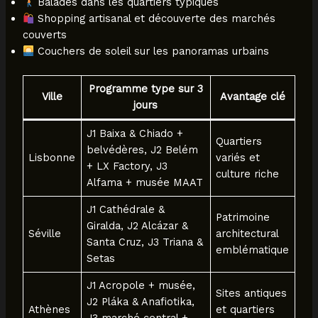
Balades dans les quartiers typiques
Shopping artisanal et découverte des marchés
couverts
Couchers de soleil sur les panoramas urbains
Programme type sur 3
Ville
Avantage clé
jours
J1 Baixa & Chiado +
Quartiers
belvédères, J2 Belém
Lisbonne
variés et
+ LX Factory, J3
culture riche
Alfama + musée MAAT
J1 Cathédrale &
Patrimoine
Giralda, J2 Alcázar &
Séville
architectural
Santa Cruz, J3 Triana &
emblématique
Setas
J1 Acropole + musée,
Sites antiques
J2 Pláka & Anafiotika,
Athènes
et quartiers