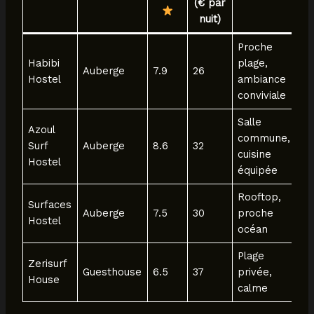
(€ par
nuit)
Proche
Habibi
plage,
Auberge
7.9
26
Hostel
ambiance
conviviale
Salle
Azoul
commune,
Surf
Auberge
8.6
32
cuisine
Hostel
équipée
Rooftop,
Surfaces
Auberge
7.5
30
proche
Hostel
océan
Plage
Zerisurf
Guesthouse
6.5
37
privée,
House
calme