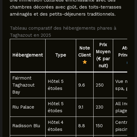
chambres décorées avec goût, des toits-terrasses
aménagés et des petits-déjeuners traditionnels.
Tableau comparatif des hébergements phares à
Taghazout en 2025
Prix
Note
Atouts
Moyen
Hébergement
Type
Client
Principa
(€ par
nuit)
Fairmont
Hôtel 5
Vue mer,
Taghazout
9.6
250
étoiles
spa, golf
Bay
Hôtel 5
All Inclusi
Riu Palace
9.1
230
étoiles
plage pri
Hôtel 4
Centre vil
Radisson Blu
8.8
150
étoiles
piscine