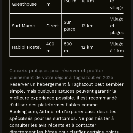
150 m
10 km
le
Guesthouse
m
village
Village
Sur
Surf Maroc
Direct
12 km
et
place
plages
400
500
Village
Habibi Hostel
12 km
m
m
à 1 km
Conseils pratiques pour réserver et profiter
pleinement de votre séjour à Taghazout en 2025
Réserver un hébergement à Taghazout peut sembler
simple, mais quelques astuces peuvent garantir la
meilleure expérience possible. Il est recommandé
d’utiliser des plateformes fiables comme
Booking.com, Airbnb, et d’explorer aussi des sites
spécialisés pour les surfcamps. Ne pas hésiter à
consulter les avis récents et à contacter
directement les hôtes pour clarifier certains points.