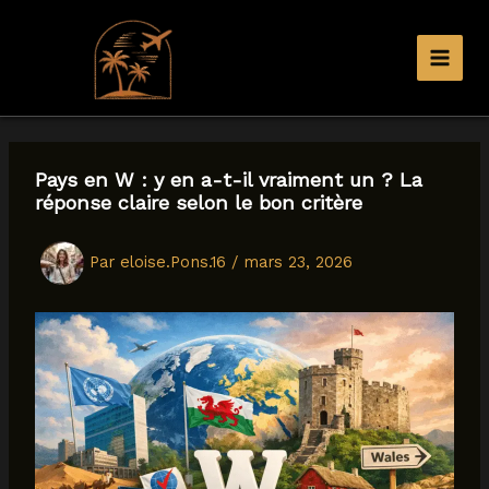
Aller
au
contenu
Pays en W : y en a-t-il vraiment un ? La
réponse claire selon le bon critère
Par
eloise.Pons.16
/
mars 23, 2026