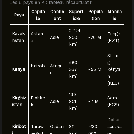
Les 6 pays en K : tableau récapitulatif
Capita
Contin
Superf
Popula
Monna
Pays
le
ent
icie
tion
ie
2 724
Kazak
Astan
Tenge
Asie
900
~20 M
hstan
a
(KZT)
km²
Shillin
580
g
Nairob
Afriqu
Kenya
367
~55 M
kénya
i
e
km²
n
(KES)
199
Kirghiz
Bichke
Som
Asie
951
~7 M
istan
k
(KGS)
km²
Dollar
Kiribat
Taraw
Océani
811
~130
austral
i
a-Sud
e
km²
000
ien