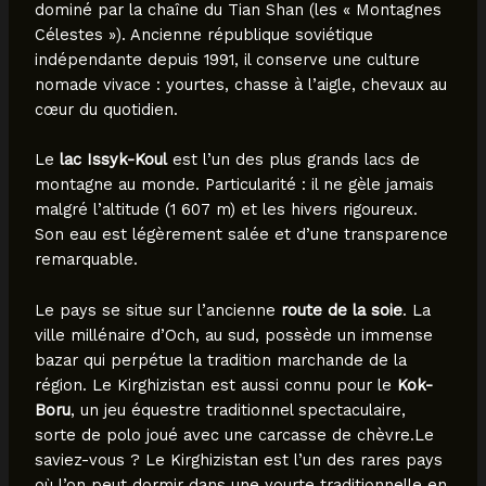
dominé par la chaîne du Tian Shan (les « Montagnes
Célestes »). Ancienne république soviétique
indépendante depuis 1991, il conserve une culture
nomade vivace : yourtes, chasse à l’aigle, chevaux au
cœur du quotidien.
Le
lac Issyk-Koul
est l’un des plus grands lacs de
montagne au monde. Particularité : il ne gèle jamais
malgré l’altitude (1 607 m) et les hivers rigoureux.
Son eau est légèrement salée et d’une transparence
remarquable.
Le pays se situe sur l’ancienne
route de la soie
. La
ville millénaire d’Och, au sud, possède un immense
bazar qui perpétue la tradition marchande de la
région. Le Kirghizistan est aussi connu pour le
Kok-
Boru
, un jeu équestre traditionnel spectaculaire,
sorte de polo joué avec une carcasse de chèvre.Le
saviez-vous ? Le Kirghizistan est l’un des rares pays
où l’on peut dormir dans une yourte traditionnelle en