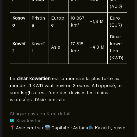
(AUD)
Kosov
Pristin
Europ
10 887
Euro
~1,8 M
o
a
e
km²
(EUR)
Dinar
Koweï
Koweï
17 818
koweï
Asie
~4,3 M
t
t
km²
tien
(KWD)
Le
dinar koweïtien
est la monnaie la plus forte au
monde : 1 KWD vaut environ 3 euros. À l’opposé, le
som kirghize est l’une des devises les moins
valorisées d’Asie centrale.
Chaque pays en K en détail
Kazakhstan
Asie centrale
Capitale : Astana
Kazakh, russe