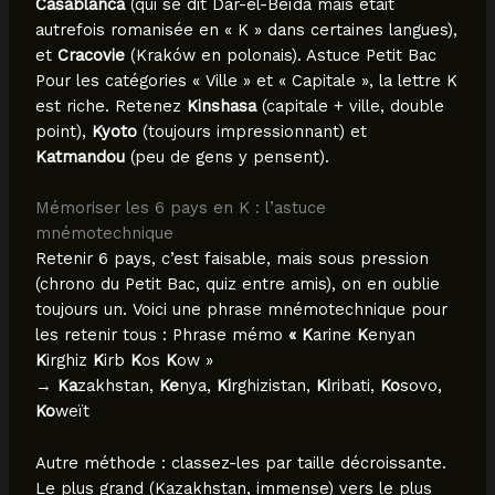
Casablanca
(qui se dit Dar-el-Beïda mais était
autrefois romanisée en « K » dans certaines langues),
et
Cracovie
(Kraków en polonais). Astuce Petit Bac
Pour les catégories « Ville » et « Capitale », la lettre K
est riche. Retenez
Kinshasa
(capitale + ville, double
point),
Kyoto
(toujours impressionnant) et
Katmandou
(peu de gens y pensent).
Mémoriser les 6 pays en K : l’astuce
mnémotechnique
Retenir 6 pays, c’est faisable, mais sous pression
(chrono du Petit Bac, quiz entre amis), on en oublie
toujours un. Voici une phrase mnémotechnique pour
les retenir tous : Phrase mémo
« K
arine
K
enyan
K
irghiz
K
irb
K
os
K
ow »
→
Ka
zakhstan,
Ke
nya,
Ki
rghizistan,
Ki
ribati,
Ko
sovo,
Ko
weït
Autre méthode : classez-les par taille décroissante.
Le plus grand (Kazakhstan, immense) vers le plus