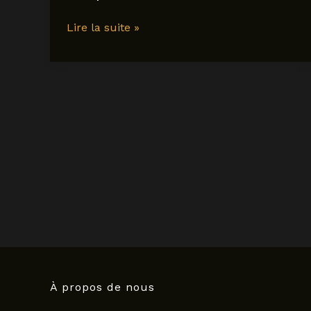
Explorer
Lire la suite »
les
plus
beaux
déserts
d’Espagne
:
paysages
uniques
et
conseils
de
visite
À propos de nous