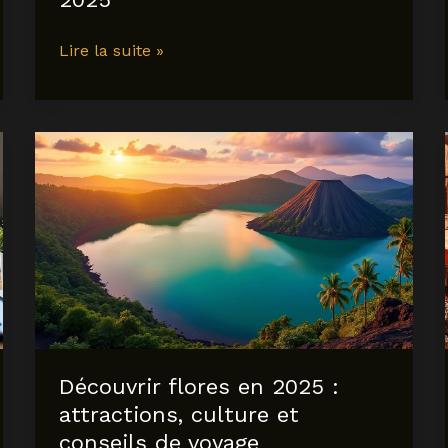
Voyager
Lire la suite »
de
marseille
à
marrakech
:
conseils,
bons
plans
et
incontournables
pour
2025
Découvrir flores en 2025 :
attractions, culture et
conseils de voyage