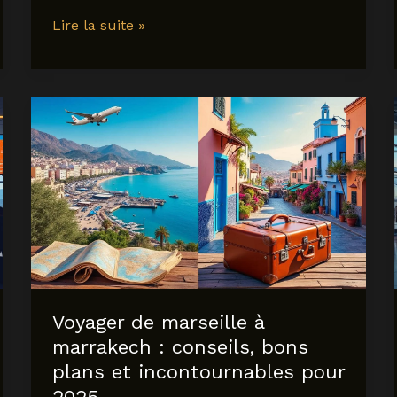
Vol
Lire la suite »
pour
malaga
:
comment
trouver
les
meilleures
offres
en
2025
?
Voyager de marseille à
marrakech : conseils, bons
plans et incontournables pour
2025