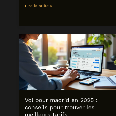
Vol
Lire la suite »
pour
Porto
:
nos
conseils
pour
trouver
les
meilleures
offres
en
2025
Vol pour madrid en 2025 :
conseils pour trouver les
meilleurs tarifs