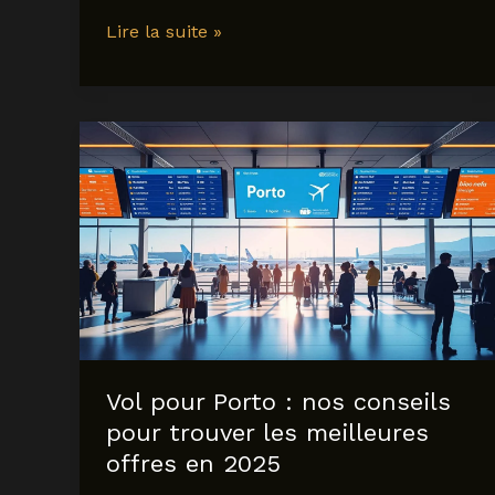
voyager
Lire la suite »
à
Aruba
en
2025
:
conseils
et
astuces
pour
un
séjour
inoubliable
Vol pour Porto : nos conseils
pour trouver les meilleures
offres en 2025