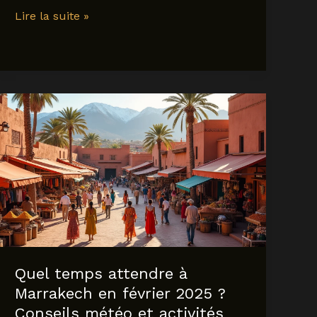
Vol
Lire la suite »
vers
Tokyo
en
2025
:
conseils
et
astuces
pour
trouver
le
meilleur
billet
Quel temps attendre à
Marrakech en février 2025 ?
Conseils météo et activités