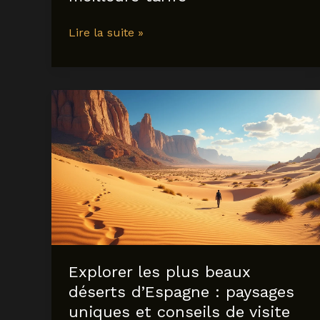
Vol
Lire la suite »
pour
madrid
en
2025
:
conseils
pour
trouver
les
meilleurs
tarifs
Explorer les plus beaux
déserts d’Espagne : paysages
uniques et conseils de visite