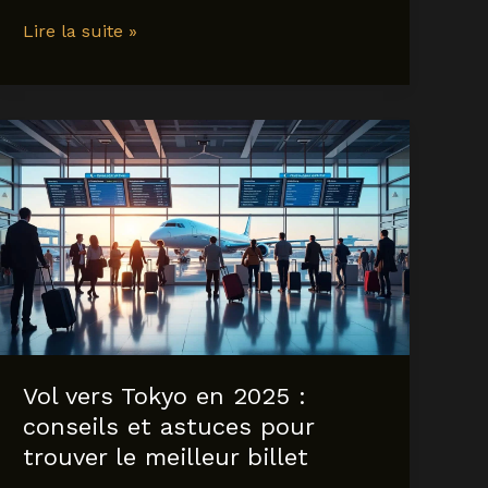
Décalage
Lire la suite »
horaire
bali
:
conseils
pour
mieux
s’adapter
en
2025
Vol vers Tokyo en 2025 :
conseils et astuces pour
trouver le meilleur billet