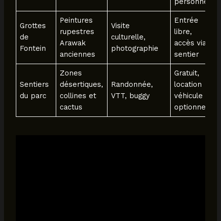
personnel
Peintures
Entrée
Grottes
Visite
rupestres
libre,
de
culturelle,
Arawak
accès via
Fontein
photographie
anciennes
sentier
Zones
Gratuit,
Sentiers
désertiques,
Randonnée,
location
du parc
collines et
VTT, buggy
véhicule
cactus
optionnelle