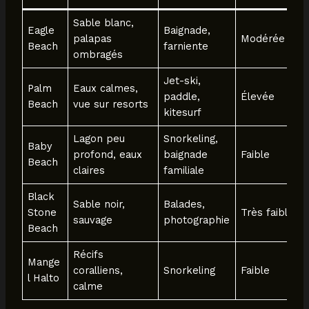
Sable blanc,
Eagle
Baignade,
palapas
Modérée
Beach
farniente
ombragés
Jet-ski,
Palm
Eaux calmes,
paddle,
Élevée
Beach
vue sur resorts
kitesurf
Lagon peu
Snorkeling,
Baby
profond, eaux
baignade
Faible
Beach
claires
familiale
Black
Sable noir,
Balades,
Stone
Très faible
sauvage
photographie
Beach
Récifs
Mange
coralliens,
Snorkeling
Faible
l Halto
calme