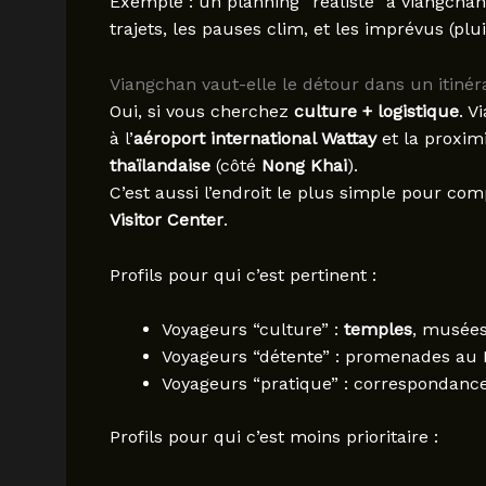
Exemple : un planning “réaliste” à viangchan
trajets, les pauses clim, et les imprévus (plu
Viangchan vaut-elle le détour dans un itinér
Oui, si vous cherchez
culture + logistique
. V
à l’
aéroport international Wattay
et la proximi
thaïlandaise
(côté
Nong Khai
).
C’est aussi l’endroit le plus simple pour c
Visitor Center
.
Profils pour qui c’est pertinent :
Voyageurs “culture” :
temples
, musées
Voyageurs “détente” : promenades au 
Voyageurs “pratique” : correspondances
Profils pour qui c’est moins prioritaire :