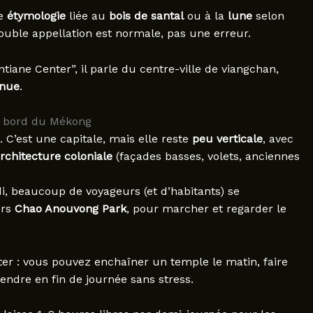
ne
étymologie
liée au
bois de santal
ou à la
lune
selon
double appellation est normale, pas une erreur.
tiane Center”, il parle du centre-ville de viangchan,
enue
.
au bord du Mékong
C’est une capitale, mais elle reste
peu verticale
, avec
rchitecture coloniale
(façades basses, volets, anciennes
idi, beaucoup de voyageurs (et d’habitants) se
ers
Chao Anouvong Park
, pour marcher et regarder le
ter : vous pouvez enchaîner un temple le matin, faire
endre en fin de journée sans stress.