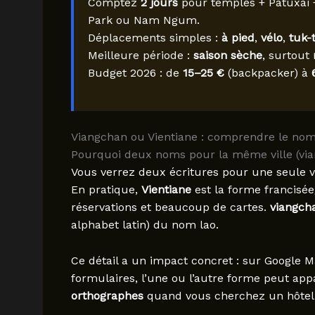
Comptez
2 jours
pour temples + Patuxai +
Park ou Nam Ngum.
Déplacements simples :
à pied
,
vélo
,
tuk-
Meilleure période :
saison sèche
, surtout
Budget 2026 : de
15–25 €
(backpacker) à
Viangchan ou Vientiane : comprendre le nom,
Pourquoi deux noms pour la même ville (via
Vous verrez deux écritures pour une seule vi
En pratique,
Vientiane
est la forme francisée/
réservations et beaucoup de cartes.
viangch
alphabet latin) du nom lao.
Ce détail a un impact concret : sur Google M
formulaires, l’une ou l’autre forme peut app
orthographes
quand vous cherchez un hôtel, 