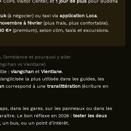
 COPE Visitor Center, et
1 jour de plus
pour Buddha
tuk
(à négocier) ou taxi via
application Loca
.
novembre à février
(plus frais, plus confortable).
60 €+
(premium), selon clim, taxis et excursions.
 l’ambiance et pourquoi y aller
ngchan vs Vientiane)
lle :
viangchan
et
Vientiane
.
anglicisée la plus utilisée dans les guides, les
an
correspond à une
translittération
(écriture en
aps, dans les gares, sur les panneaux ou dans les
araître. Le bon réflexe en 2026 :
tester les deux
un bus, ou un point d’intérêt.