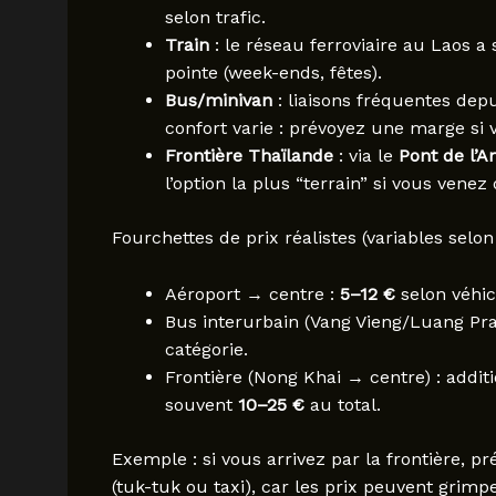
selon trafic.
Train
: le réseau ferroviaire au Laos a 
pointe (week-ends, fêtes).
Bus/minivan
: liaisons fréquentes dep
confort varie : prévoyez une marge si 
Frontière Thaïlande
: via le
Pont de l’A
l’option la plus “terrain” si vous venez
Fourchettes de prix réalistes (variables selon
Aéroport → centre :
5–12 €
selon véhic
Bus interurbain (Vang Vieng/Luang Pra
catégorie.
Frontière (Nong Khai → centre) : additi
souvent
10–25 €
au total.
Exemple : si vous arrivez par la frontière, pr
(tuk-tuk ou taxi), car les prix peuvent grimpe