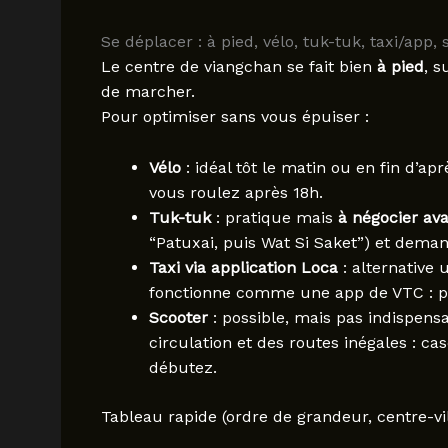
Se déplacer : à pied, vélo, tuk-tuk, taxi/app, 
Le centre de viangchan se fait bien
à pied
, s
de marcher.
Pour optimiser sans vous épuiser :
Vélo
: idéal tôt le matin ou en fin d’ap
vous roulez après 18h.
Tuk-tuk
: pratique mais
à négocier av
“Patuxai, puis Wat Si Saket”) et dem
Taxi via application Loca
: alternative 
fonctionne comme une app de VTC : pr
Scooter
: possible, mais pas indispensab
circulation et des routes inégales : ca
débutez.
Tableau rapide (ordre de grandeur, centre-vil