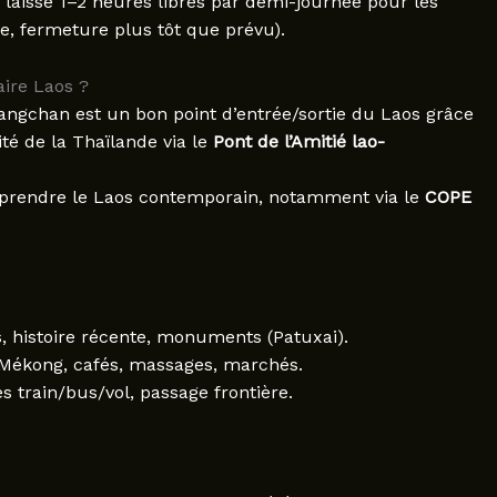
 laisse 1–2 heures libres par demi-journée pour les
ie, fermeture plus tôt que prévu).
aire Laos ?
iangchan est un bon point d’entrée/sortie du Laos grâce
té de la Thaïlande via le
Pont de l’Amitié lao-
omprendre le Laos contemporain, notamment via le
COPE
, histoire récente, monuments (Patuxai).
Mékong, cafés, massages, marchés.
 train/bus/vol, passage frontière.