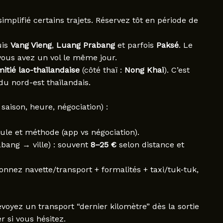
simplifié certains trajets. Réservez tôt en période de
uis
Vang Vieng
,
Luang Prabang
et parfois
Paksé
. Le
vous avez un vol le même jour.
mitié lao-thaïlandaise
(côté thaï :
Nong Khai
). C’est
 du nord-est thaïlandais.
 saison, heure, négociation) :
ule et méthode (app vs négociation).
bang → ville) : souvent
8–25 €
selon distance et
onnez navette/transport + formalités + taxi/tuk-tuk,
évoyez un transport “dernier kilomètre” dès la sortie
r si vous hésitez.