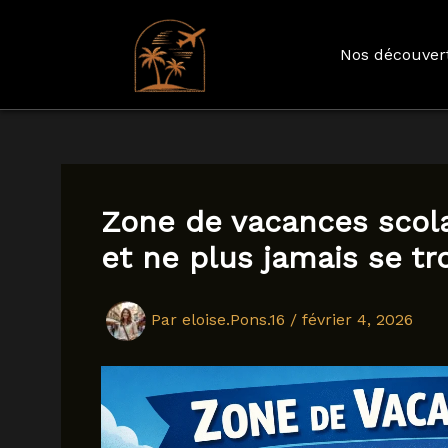
Nos découver
Aller
au
contenu
Zone de vacances scola
et ne plus jamais se t
Par
eloise.Pons.16
/
février 4, 2026