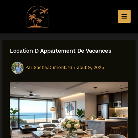
Aller
au
contenu
Location D Appartement De Vacances
Par
Sacha.Dumont.76
/
août 9, 2025