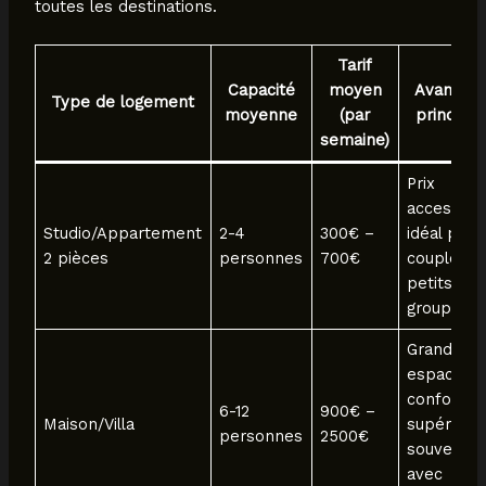
toutes les destinations.
Tarif
Capacité
moyen
Avantag
Type de logement
moyenne
(par
principa
semaine)
Prix
accessible
Studio/Appartement
2-4
300€ –
idéal pour
2 pièces
personnes
700€
couples o
petits
groupes.
Grand
espace,
confort
6-12
900€ –
Maison/Villa
supérieur,
personnes
2500€
souvent
avec