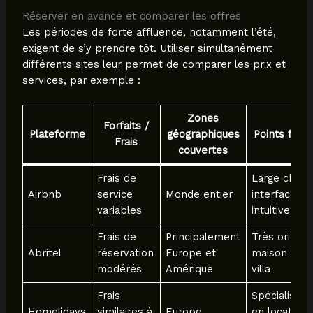
Réserver en avance et comparer les offres
Les périodes de forte affluence, notamment l’été,
exigent de s’y prendre tôt. Utiliser simultanément
différents sites leur permet de comparer les prix et
services, par exemple :
Zones
Forfaits /
Plateforme
géographiques
Points forts
Frais
couvertes
Frais de
Large choix,
Airbnb
service
Monde entier
interface
variables
intuitive
Frais de
Principalement
Très orient
Abritel
réservation
Europe et
maison et
modérés
Amérique
villa
Frais
Spécialisé
Homelidays
similaires à
Europe
en location