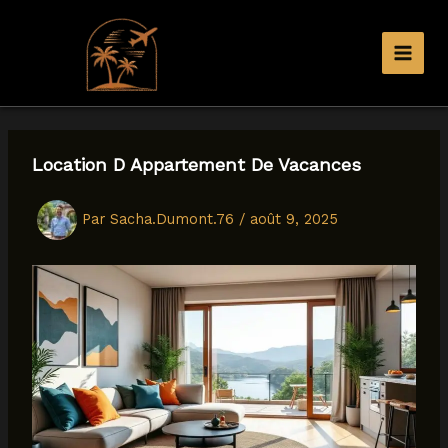
Aller
au
contenu
Location D Appartement De Vacances
Par
Sacha.Dumont.76
/
août 9, 2025