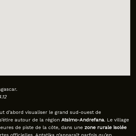
agascar.
.12
faut d’abord visualiser le grand sud-ouest de
s’étire autour de la région
Atsimo-Andrefana
. Le village
 heures de piste de la côte, dans une
zone rurale isolée
s officielles, Antatika n’apparaît parfois qu’en