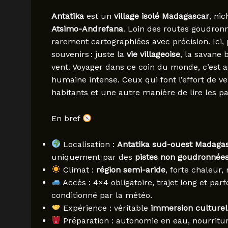
Antatika
est un
village isolé Madagascar
, ni
Atsimo-Andrefana
. Loin des routes goudronné
rarement cartographiées avec précision. Ici,
souvenirs : juste la
vie villageoise
, la savane 
vent. Voyager dans ce coin du monde, c’est a
humaine intense. Ceux qui font l’effort de ve
habitants et une autre manière de lire les 
En bref
Localisation :
Antatika sud-ouest Madaga
uniquement par des
pistes non goudronnée
Climat :
région semi-aride
, forte chaleur,
Accès : 4×4 obligatoire, trajet long et par
conditionné par la météo.
Expérience : véritable
immersion culturel
Préparation : autonomie en eau, nourritu