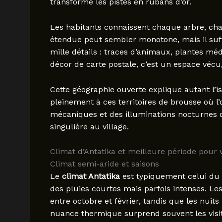
transforme les pistes en rubans d’or.
Les habitants connaissent chaque arbre, chaq
étendue peut sembler monotone, mais il suff
mille détails : traces d’animaux, plantes méd
décor de carte postale, c’est un espace véc
Cette géographie ouverte explique autant l’i
pleinement à ces territoires de brousse où l’
mécaniques et des illuminations nocturnes de
singulière au village.
Climat d’Antatika et meilleure période pour v
Climat semi-aride et saisons
Le
climat Antatika
est typiquement celui du s
des pluies courtes mais parfois intenses. L
entre octobre et février, tandis que les nuits
nuance thermique surprend souvent les visite