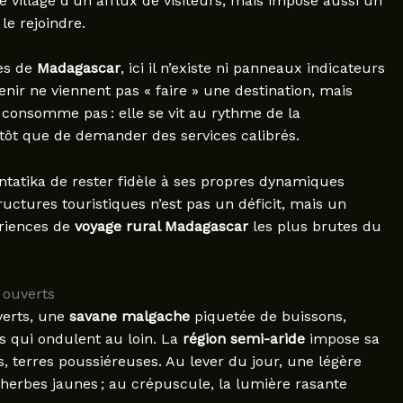
le village d’un afflux de visiteurs, mais impose aussi un
le rejoindre.
ées de
Madagascar
, ici il n’existe ni panneaux indicateurs
enir ne viennent pas « faire » une destination, mais
e consomme pas : elle se vit au rythme de la
ôt que de demander des services calibrés.
Antatika de rester fidèle à ses propres dynamiques
uctures touristiques n’est pas un déficit, mais un
ériences de
voyage rural Madagascar
les plus brutes du
 ouverts
verts, une
savane malgache
piquetée de buissons,
as qui ondulent au loin. La
région semi-aride
impose sa
, terres poussiéreuses. Au lever du jour, une légère
herbes jaunes ; au crépuscule, la lumière rasante