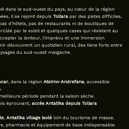
ché dans le sud-ouest du pays, au cœur de la région
es, il se rejoint depuis
Toliara
par des pistes difficiles,
 pas d’hôtels, pas de restaurants ni de boutiques de
brûlée par le soleil et quelques cases qui résistent au
ccepter la lenteur, l’imprévu et une immersion
nir découvrent un quotidien rural, des liens forts entre
paysages du sud-ouest malgache.
scar
, dans la région
Atsimo-Andrefana
, accessible
s
.
 meilleure période pendant la saison sèche.
fois éprouvant,
accès Antatika depuis Toliara
le
,
Antatika village isolé
loin du tourisme de masse.
re, pharmacie et équipement de base indispensable.