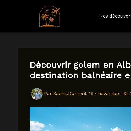
Nos découver
Aller
au
contenu
Découvrir golem en Alba
destination balnéaire 
Par
Sacha.Dumont.76
/
novembre 22, 