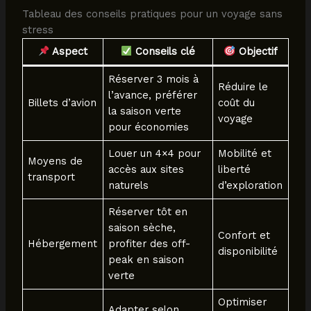
Tableau des conseils pratiques pour un voyage sans
stress
Aspect
Conseils clé
Objectif
Réserver 3 mois à
Réduire le
l’avance, préférer
Billets d’avion
coût du
la saison verte
voyage
pour économies
Louer un 4×4 pour
Mobilité et
Moyens de
accès aux sites
liberté
transport
naturels
d’exploration
Réserver tôt en
saison sèche,
Confort et
Hébergement
profiter des off-
disponibilité
peak en saison
verte
Optimiser
Adapter selon