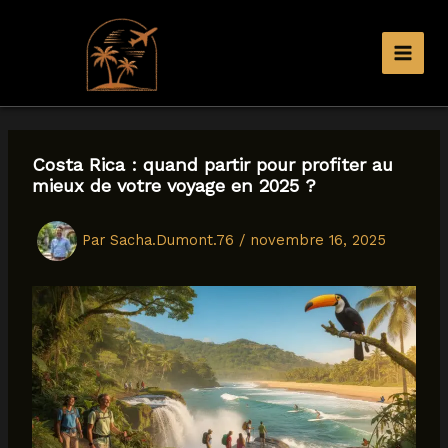
Aller
au
contenu
Costa Rica : quand partir pour profiter au
mieux de votre voyage en 2025 ?
Par
Sacha.Dumont.76
/
novembre 16, 2025