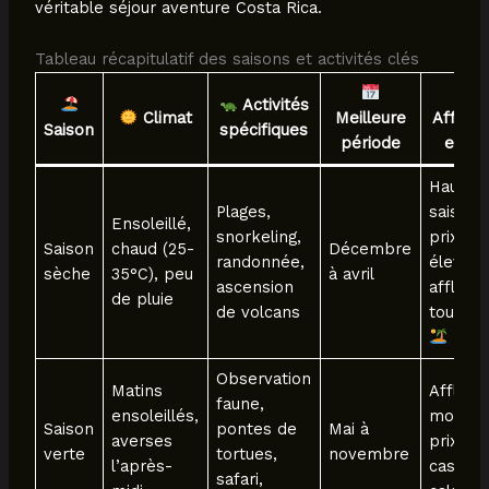
véritable séjour aventure Costa Rica.
Tableau récapitulatif des saisons et activités clés
Activités
Climat
Meilleure
Afflue
Saison
spécifiques
période
et pri
Haute
Plages,
saison,
Ensoleillé,
snorkeling,
prix
Saison
chaud (25-
Décembre
randonnée,
élevés,
sèche
35°C), peu
à avril
ascension
affluen
de pluie
de volcans
touristi
Observation
Matins
Affluen
faune,
ensoleillés,
modéré
Saison
pontes de
Mai à
averses
prix
verte
tortues,
novembre
l’après-
cassés,
safari,