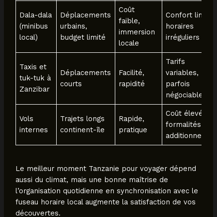
Coût
Dala-dala
Déplacements
Confort limité,
faible,
(minibus
urbains,
horaires
immersion
local)
budget limité
irréguliers
locale
Tarifs
Taxis et
Déplacements
Facilité,
variables,
tuk-tuk à
courts
rapidité
parfois
Zanzibar
négociables
Coût élevé,
Vols
Trajets longs
Rapide,
formalités
internes
continent-île
pratique
additionnelles
Le meilleur moment Tanzanie pour voyager dépend
aussi du climat, mais une bonne maîtrise de
l’organisation quotidienne en synchronisation avec le
fuseau horaire local augmente la satisfaction de vos
découvertes.