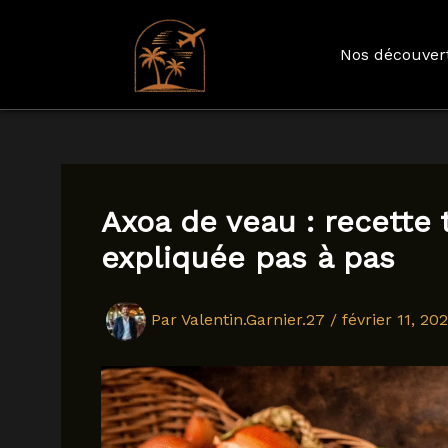
Nos découver
Aller
au
contenu
Axoa de veau : recette 
expliquée pas à pas
Par
Valentin.Garnier.27
/
février 11, 20