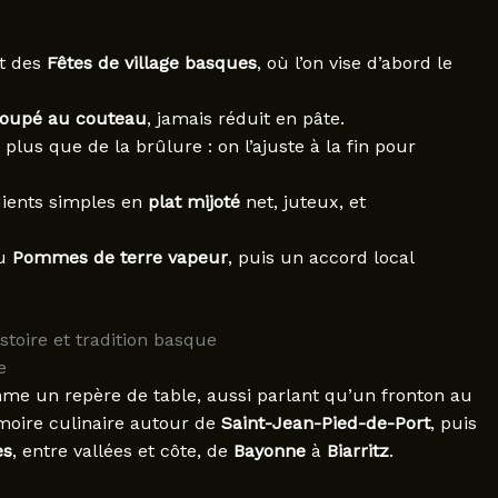
t des
Fêtes de village basques
, où l’on vise d’abord le
coupé au couteau
, jamais réduit en pâte.
lus que de la brûlure : on l’ajuste à la fin pour
ients simples en
plat mijoté
net, juteux, et
u
Pommes de terre vapeur
, puis un accord local
stoire et tradition basque
e
omme un repère de table, aussi parlant qu’un fronton au
émoire culinaire autour de
Saint-Jean-Pied-de-Port
, puis
es
, entre vallées et côte, de
Bayonne
à
Biarritz
.