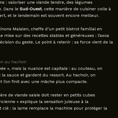
ens : valoriser une viande tendre, des légumes
e. Dans le
Sud-Ouest
, cette manière de cuisiner colle à
sert, et le lendemain est souvent encore meilleur.
nons Maialen, cheffe d’un petit bistrot familial en
lle mise sur des recettes stables et généreuses : l’axoa
cision du geste. Le point à retenir : sa force vient de la
on au hachoir
hée », mais la nuance est capitale : au couteau, on
t la sauce et gardent du ressort. Au hachoir, on
et l’on finit avec une mâche plus compacte.
ère de viande saisie doit rester en petits cubes
ncienne » explique la sensation juteuse à la
ht clé : la lame remplace la machine pour protéger la