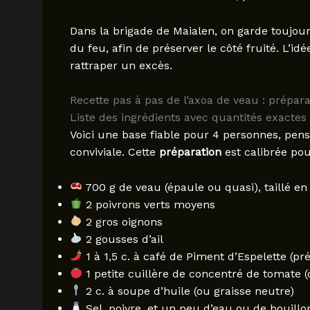
Dans la brigade de Maialen, on garde toujours
du feu, afin de préserver le côté fruité. L’i
rattraper un excès.
Recette pas à pas de l’axoa de veau : prépara
Liste des ingrédients avec quantités exactes 
Voici une base fiable pour 4 personnes, p
conviviale. Cette
préparation
est calibrée pou
700 g de veau (épaule ou quasi), taillé en 
2 poivrons verts moyens
2 gros oignons
2 gousses d’ail
1 à 1,5 c. à café de Piment d’Espelette (pré
1 petite cuillère de concentré de tomate (
2 c. à soupe d’huile (ou graisse neutre)
Sel, poivre, et un peu d’eau ou de bouillo