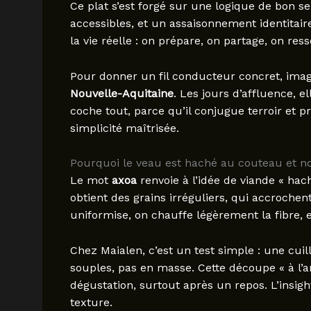
Ce plat s’est forgé sur une logique de bon s
accessibles, et un assaisonnement identitair
la vie réelle : on prépare, on partage, on res
Pour donner un fil conducteur concret, imagi
Nouvelle-Aquitaine
. Les jours d’affluence, e
coche tout, parce qu’il conjugue terroir et pré
simplicité maîtrisée.
Pourquoi le veau est haché au couteau et n
Le mot
axoa
renvoie à l’idée de viande « hac
obtient des grains irréguliers, qui accrochen
uniformise, on chauffe légèrement la fibre, 
Chez Maialen, c’est un test simple : une cuill
souples, pas en masse. Cette découpe « à l’a
dégustation, surtout après un repos. L’insig
texture.