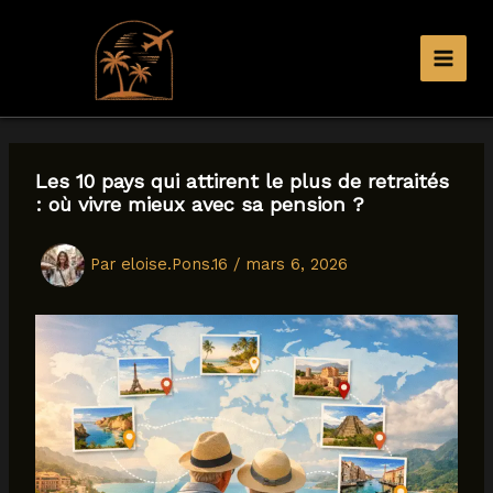
Aller
au
contenu
Les 10 pays qui attirent le plus de retraités
: où vivre mieux avec sa pension ?
Par
eloise.Pons.16
/
mars 6, 2026