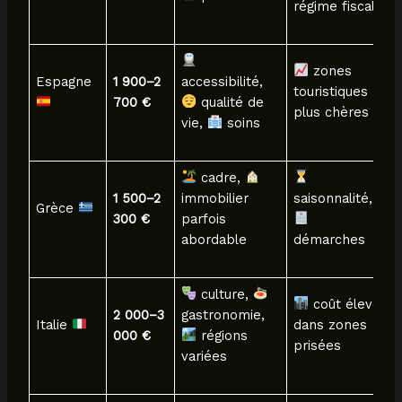
régime fiscal
zones
Espagne
1 900–2
accessibilité,
touristiques
700 €
qualité de
plus chères
vie,
soins
cadre,
1 500–2
immobilier
saisonnalité,
Grèce
300 €
parfois
abordable
démarches
culture,
coût élevé
2 000–3
gastronomie,
Italie
dans zones
000 €
régions
prisées
variées