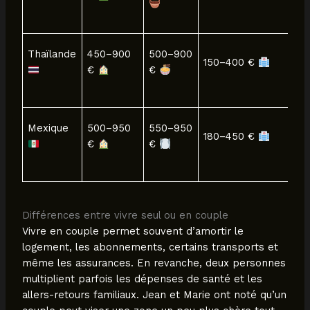
€
1 
Thaïlande
450–900
500–900
150–400 €
20
€
€
1 
Mexique
500–950
550–950
180–450 €
2 
€
€
€
Différences entre vivre seul ou en couple
Vivre en couple permet souvent d’amortir le
logement, les abonnements, certains transports et
même les assurances. En revanche, deux personnes
multiplient parfois les dépenses de santé et les
allers-retours familiaux. Jean et Marie ont noté qu’un