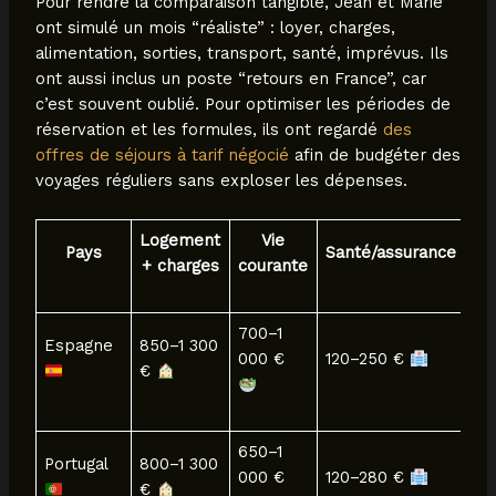
Pour rendre la comparaison tangible, Jean et Marie
ont simulé un mois “réaliste” : loyer, charges,
alimentation, sorties, transport, santé, imprévus. Ils
ont aussi inclus un poste “retours en France”, car
c’est souvent oublié. Pour optimiser les périodes de
réservation et les formules, ils ont regardé
des
offres de séjours à tarif négocié
afin de budgéter des
voyages réguliers sans exploser les dépenses.
Logement
Vie
T
Pays
Santé/assurance
+ charges
courante
es
700–1
1 
Espagne
850–1 300
000 €
120–250 €
2 
€
€
650–1
1 
Portugal
800–1 300
000 €
120–280 €
2 
€