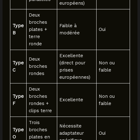
européens)
Deux
broches
Type
Faible à
plates +
Oui
B
modérée
terre
ronde
Excellente
Deux
Type
(direct pour
Non ou
broches
C
prises
faible
rondes
européennes)
Deux
Type
broches
Non ou
Excellente
F
rondes +
faible
clips terre
Trois
Nécessite
Type
broches
adaptateur
Oui
O
plates en