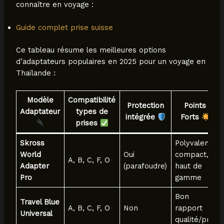
connaître en voyage :
Guide complet prise suisse
Ce tableau résume les meilleures options
d’adaptateurs populaires en 2025 pour un voyage en
Thaïlande :
Modèle
Compatibilité
Protection
Points
Adaptateur
types de
intégrée
Forts
prises
Skross
Polyvalent,
World
Oui
compact,
A, B, C, F, O
Adapter
(parafoudre)
haut de
Pro
gamme
Bon
Travel Blue
A, B, C, F, O
Non
rapport
Universal
qualité/prix