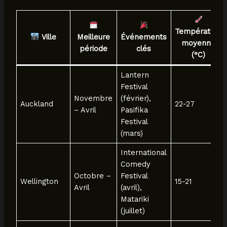
Température
Ville
Meilleure
Événements
moyenne
période
clés
(°C)
Lantern
Festival
Novembre
(février),
Auckland
22-27
– Avril
Pasifika
Festival
(mars)
International
Comedy
Octobre –
Festival
Wellington
15-21
Avril
(avril),
Matariki
(juillet)