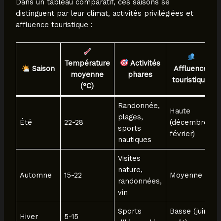
Dans un tableau comparatif, ces saisons se
distinguent par leur climat, activités privilégiées et
affluence touristique :
Température
Activités
Saison
Affluence
moyenne
phares
touristique
(°C)
Randonnée,
Haute
plages,
Été
22-28
(décembre-
sports
février)
nautiques
Visites
nature,
Automne
15-22
Moyenne
randonnées,
vin
Sports
Basse (juin-
Hiver
5-15