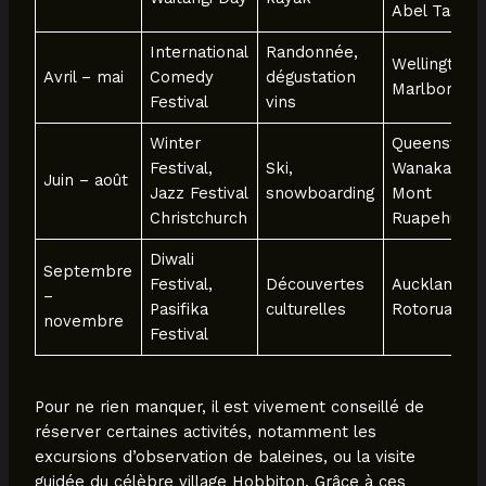
Abel Tasma
International
Randonnée,
Wellington,
Avril – mai
Comedy
dégustation
Marlboroug
Festival
vins
Winter
Queenstown
Festival,
Ski,
Wanaka,
Juin – août
Jazz Festival
snowboarding
Mont
Christchurch
Ruapehu
Diwali
Septembre
Festival,
Découvertes
Auckland,
–
Pasifika
culturelles
Rotorua
novembre
Festival
Pour ne rien manquer, il est vivement conseillé de
réserver certaines activités, notamment les
excursions d’observation de baleines, ou la visite
guidée du célèbre village Hobbiton. Grâce à ces