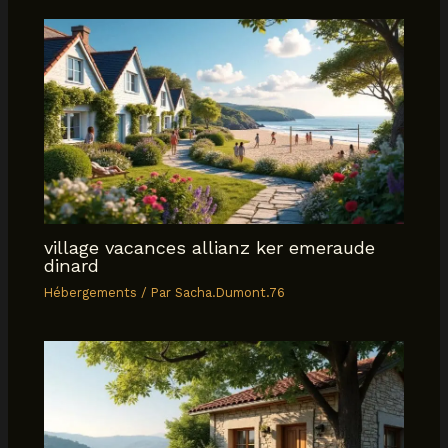
village vacances allianz ker emeraude
dinard
Hébergements
/ Par
Sacha.Dumont.76