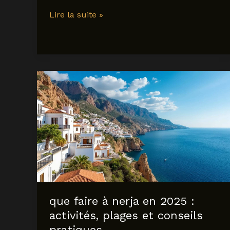
Découvrir
Lire la suite »
sa
calobra
à
Majorque
:
conseils
pratiques
et
incontournables
pour
2025
que faire à nerja en 2025 :
activités, plages et conseils
pratiques