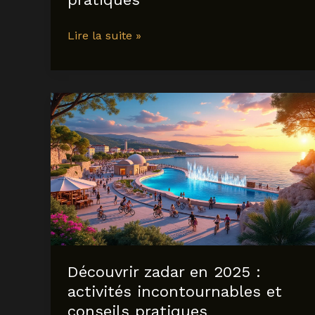
que
Lire la suite »
faire
à
nerja
en
2025
:
activités,
plages
et
conseils
pratiques
Découvrir zadar en 2025 :
activités incontournables et
conseils pratiques