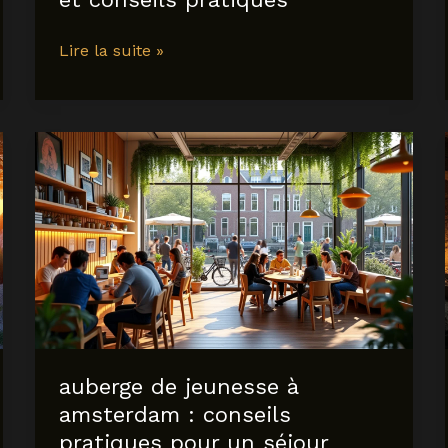
Où
Lire la suite »
aller
en
Italie
en
2025
:
destinations
incontournables
et
conseils
pratiques
auberge de jeunesse à
amsterdam : conseils
pratiques pour un séjour