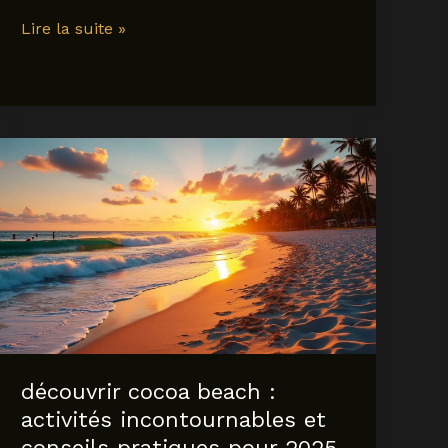
Quand
Lire la suite »
partir
au
Vietnam
en
2025
:
meilleures
périodes
et
conseils
pratiques
découvrir cocoa beach :
activités incontournables et
conseils pratiques pour 2025