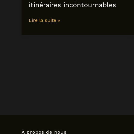
itinéraires incontournables
Tour
Lire la suite »
du
monde
2025
:
conseils
pratiques
et
itinéraires
incontournables
À propos de nous