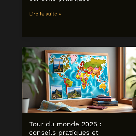
Découvrir
Lire la suite »
zadar
en
2025
:
activités
incontournables
et
conseils
pratiques
Tour du monde 2025 :
conseils pratiques et