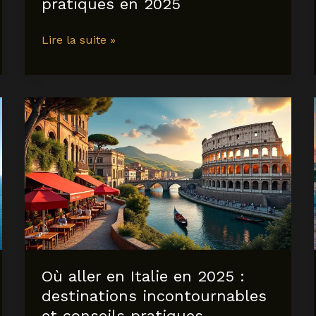
pratiques en 2025
quelle
Lire la suite »
heure
est-
il
en
guadeloupe
?
Décalage
horaire,
fuseau
et
conseils
pratiques
en
Où aller en Italie en 2025 :
2025
destinations incontournables
et conseils pratiques