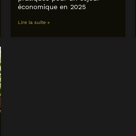
économique en 2025
auberge
Lire la suite »
de
jeunesse
à
amsterdam
:
conseils
pratiques
pour
un
séjour
économique
en
2025