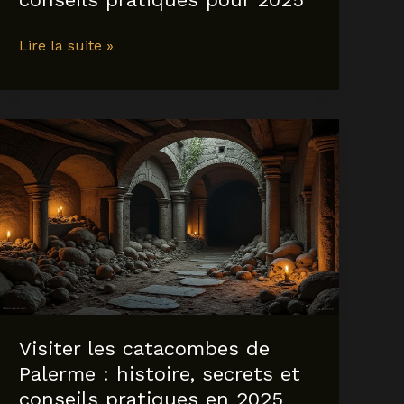
découvrir
Lire la suite »
cocoa
beach
:
activités
incontournables
et
conseils
pratiques
pour
2025
Visiter les catacombes de
Palerme : histoire, secrets et
conseils pratiques en 2025