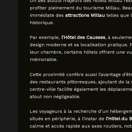
Un des atouts majeurs des hôtels Millau rés
profiter pleinement du tourisme Millau. Bea
immédiate des
attractions Millau
telles que l
historique.
Par exemple,
l’Hôtel des Causses
, à seuleme
design moderne et sa localisation pratique.
leur chambre, certains hôtels offrent une vue
mémorable.
Cette proximité confère aussi l’avantage d’ê
des restaurants pittoresques, ajoutant de la 
centre-ville facilite également les déplaceme
atout non négligeable.
Les voyageurs à la recherche d’un hébergeme
situés en périphérie, à l’instar de
l’Hôtel du 
calme et accès rapide aux axes routiers, no