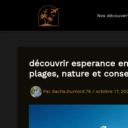
Nos découver
Aller
au
contenu
découvrir esperance en 
plages, nature et cons
Par
Sacha.Dumont.76
/
octobre 17, 20