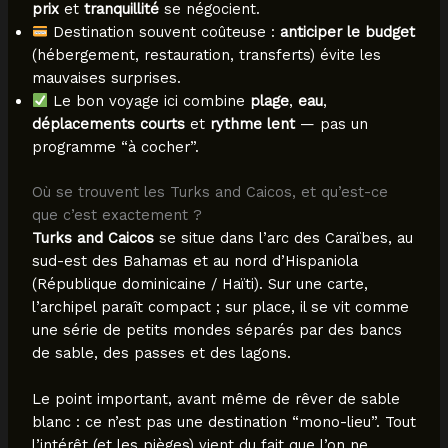
prix
et
tranquillité
se négocient.
Destination souvent coûteuse :
anticiper le budget
(hébergement, restauration, transferts) évite les
mauvaises surprises.
Le bon voyage ici combine
plage
,
eau
,
déplacements courts
et
rythme lent
— pas un
programme “à cocher”.
Où se trouvent les Turks and Caicos, et qu’est-ce
que c’est exactement ?
Turks and Caicos
se situe dans l’arc des Caraïbes, au
sud-est des Bahamas et au nord d’Hispaniola
(République dominicaine / Haïti). Sur une carte,
l’archipel paraît compact ; sur place, il se vit comme
une série de petits mondes séparés par des bancs
de sable, des passes et des lagons.
Le point important, avant même de rêver de sable
blanc : ce n’est pas une destination “mono-lieu”. Tout
l’intérêt (et les pièges) vient du fait que l’on ne