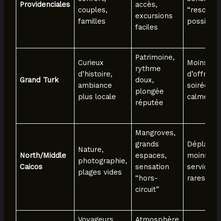
Providenciales
accès,
couples,
“resort”
excursions
familles
possible
faciles
Patrimoine,
Curieux
Moins
rythme
d’histoire,
d’offres,
Grand Turk
doux,
ambiance
soirées
plongée
plus locale
calmes
réputée
Mangroves,
grands
Déplace
Nature,
North/Middle
espaces,
moins intu
photographie,
Caicos
sensation
services 
plages vides
“hors-
rares
circuit”
Voyageurs
Atmosphère