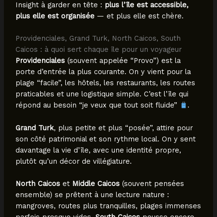
Insight à garder en tête :
plus l’île est accessible,
plus elle est organisée
— et plus elle est chère.
Providenciales, Grand Turk, North Caicos, South
Caicos : à quoi sert chaque île pour un voyageur
Providenciales
(souvent appelée “Provo”) est la
porte d’entrée la plus courante. On y vient pour la
plage “facile”, les hôtels, les restaurants, les routes
praticables et une logistique simple. C’est l’île qui
répond au besoin “je veux que tout soit fluide”
.
Grand Turk
, plus petite et plus “posée”, attire pour
son côté patrimonial et son rythme local. On y sent
davantage la vie d’île, avec une identité propre,
plutôt qu’un décor de villégiature.
North Caicos
et
Middle Caicos
(souvent pensées
ensemble) se prêtent à une lecture nature :
mangroves, routes plus tranquilles, plages immenses
parfois presque vides.
South Caicos
pousse encore