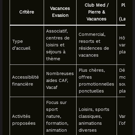
Club Med /
Plate
Vacances
Critère
Pierre &
l
Evasion
Vacances
(Lastm
Associatif,
Commercial,
centres de
Hôtels,
Type
resorts et
loisirs et
variées
d’accueil
résidences de
séjours à
platef
vacances
thème
Plus chères,
Dépend
Nombreuses
Accessibilité
offres
momen
aides CAF,
financière
promotionnelles
souven
Vacaf
ponctuelles
plans
Focus sur
sport
Loisirs, sports
Activités
nature,
classiques,
Variabl
proposées
formation,
animations
l’offre 
animation
diverses