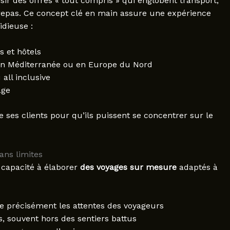
isir des offres « tout compris » qui englobent transport,
repas. Ce concept clé en main assure une expérience
idieuse :
s et hôtels
s en Méditerranée ou en Europe du Nord
all inclusive
age
de ses clients pour qu’ils puissent se concentrer sur le
ans limites
a capacité à élaborer
des voyages sur mesure
adaptés à
 précisément les attentes des voyageurs
fs, souvent hors des sentiers battus